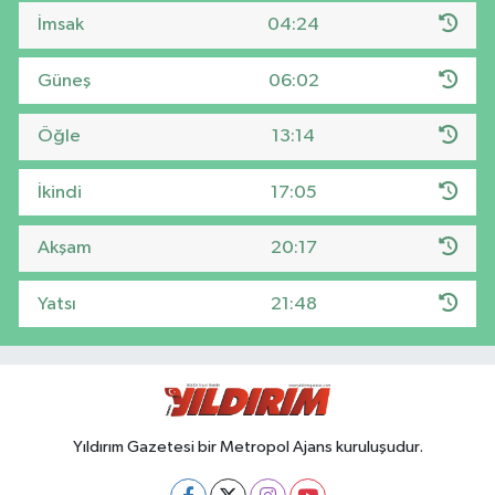
İmsak
04:24
Güneş
06:02
Öğle
13:14
İkindi
17:05
Akşam
20:17
Yatsı
21:48
Yıldırım Gazetesi bir Metropol Ajans kuruluşudur.