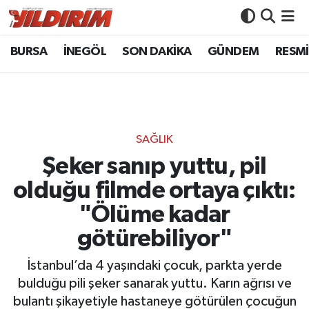
BURSA
İNEGÖL
SON DAKİKA
GÜNDEM
RESMİ
BURSA
Bursa Nöbetçi Eczaneler
İNEGÖL
Bursa Hava Durumu
SON DAKİKA
Bursa Namaz Vakitleri
SAĞLIK
GÜNDEM
Bursa Trafik Yoğunluk Haritası
Şeker sanıp yuttu, pil
olduğu filmde ortaya çıktı:
RESMİ İLANLAR
Süper Lig Puan Durumu ve Fikstür
"Ölüme kadar
KÖŞE YAZILARI
Tüm Manşetler
götürebiliyor"
SİYASET
Son Dakika Haberleri
İstanbul’da 4 yaşındaki çocuk, parkta yerde
bulduğu pili şeker sanarak yuttu. Karın ağrısı ve
YAŞAM
Haber Arşivi
bulantı şikayetiyle hastaneye götürülen çocuğun