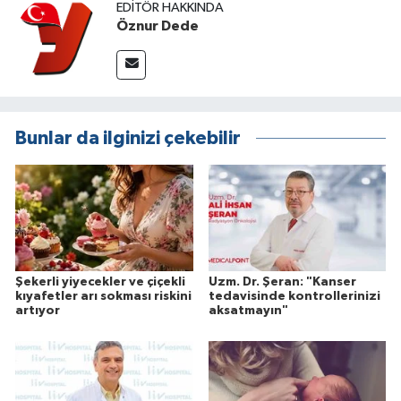
EDITÖR HAKKINDA
Öznur Dede
Bunlar da ilginizi çekebilir
Şekerli yiyecekler ve çiçekli
Uzm. Dr. Şeran: "Kanser
kıyafetler arı sokması riskini
tedavisinde kontrollerinizi
artıyor
aksatmayın"