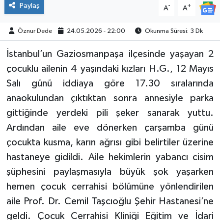
Paylaş
-
+
A
A
Öznur Dede
24.05.2026 - 22:00
Okunma Süresi: 3 Dk
İstanbul’un Gaziosmanpaşa ilçesinde yaşayan 2
çocuklu ailenin 4 yaşındaki kızları H.G., 12 Mayıs
Salı günü iddiaya göre 17.30 sıralarında
anaokulundan çıktıktan sonra annesiyle parka
gittiğinde yerdeki pili şeker sanarak yuttu.
Ardından aile eve dönerken çarşamba günü
çocukta kusma, karın ağrısı gibi belirtiler üzerine
hastaneye gidildi. Aile hekimlerin yabancı cisim
şüphesini paylaşmasıyla büyük şok yaşarken
hemen çocuk cerrahisi bölümüne yönlendirilen
aile Prof. Dr. Cemil Taşcıoğlu Şehir Hastanesi’ne
geldi. Çocuk Cerrahisi Kliniği Eğitim ve İdari