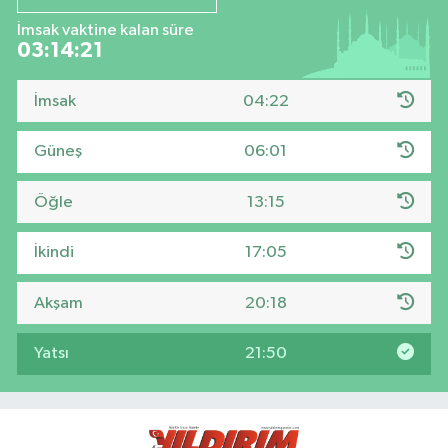
İmsak vaktine kalan süre
03:14:21
İmsak
04:22
Güneş
06:01
Öğle
13:15
İkindi
17:05
Akşam
20:18
Yatsı
21:50