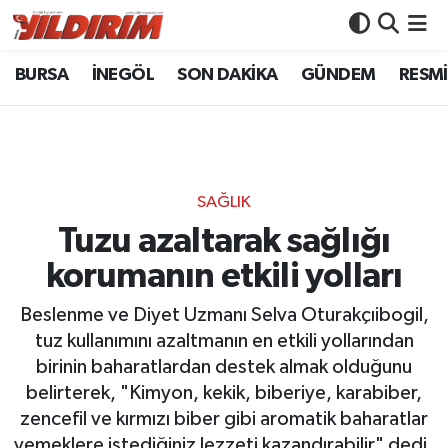
BURSA
İNEGÖL
SON DAKİKA
GÜNDEM
RESMİ
BURSA
Bursa Nöbetçi Eczaneler
İNEGÖL
Bursa Hava Durumu
SON DAKİKA
Bursa Namaz Vakitleri
SAĞLIK
GÜNDEM
Bursa Trafik Yoğunluk Haritası
Tuzu azaltarak sağlığı
korumanın etkili yolları
RESMİ İLANLAR
Süper Lig Puan Durumu ve Fikstür
Beslenme ve Diyet Uzmanı Selva Oturakçıibogil,
KÖŞE YAZILARI
Tüm Manşetler
tuz kullanımını azaltmanın en etkili yollarından
birinin baharatlardan destek almak olduğunu
SİYASET
Son Dakika Haberleri
belirterek, "Kimyon, kekik, biberiye, karabiber,
zencefil ve kırmızı biber gibi aromatik baharatlar
YAŞAM
Haber Arşivi
yemeklere istediğiniz lezzeti kazandırabilir" dedi.