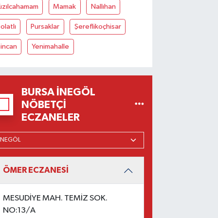
Kızılcahamam
Mamak
Nallıhan
olatlı
Pursaklar
Şereflikoçhisar
incan
Yenimahalle
BURSA İNEGÖL
NÖBETÇI
ECZANELER
ÖMER ECZANESİ
MESUDİYE MAH. TEMİZ SOK.
NO:13/A