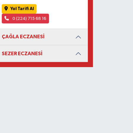
Yol Tarifi Al
0 (224) 715 68 16
ÇAĞLA ECZANESİ
SEZER ECZANESİ