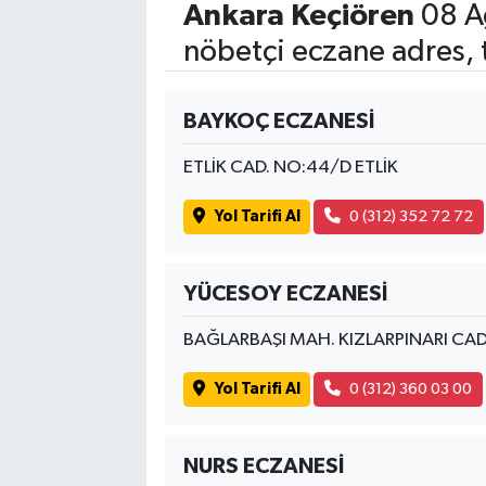
Ankara Keçiören
08 A
nöbetçi eczane adres, 
BAYKOÇ ECZANESİ
ETLİK CAD. NO:44/D ETLİK
Yol Tarifi Al
0 (312) 352 72 72
YÜCESOY ECZANESİ
BAĞLARBAŞI MAH. KIZLARPINARI CAD
Yol Tarifi Al
0 (312) 360 03 00
NURS ECZANESİ