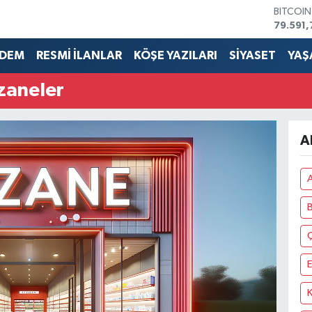
BITCOI
79.591,
DOLAR
45,436
DEM
RESMİ İLANLAR
KÖŞE YAZILARI
SİYASET
YAŞ
EURO
53,386
zaneler
STERLİN
61,603
G.ALTIN
6862,0
A
BİST10
14.598