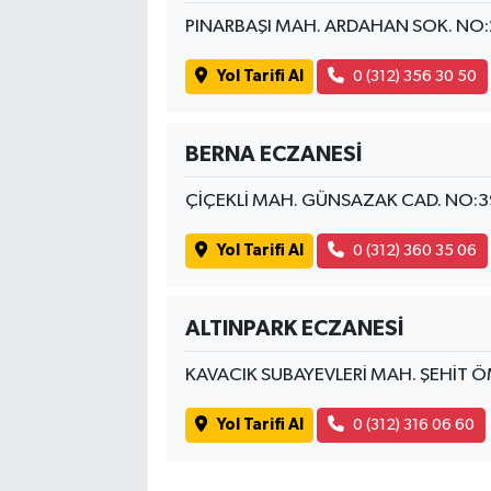
PINARBAŞI MAH. ARDAHAN SOK. NO
Yol Tarifi Al
0 (312) 356 30 50
BERNA ECZANESİ
ÇİÇEKLİ MAH. GÜNSAZAK CAD. NO:
Yol Tarifi Al
0 (312) 360 35 06
ALTINPARK ECZANESİ
KAVACIK SUBAYEVLERİ MAH. ŞEHİT Ö
Yol Tarifi Al
0 (312) 316 06 60