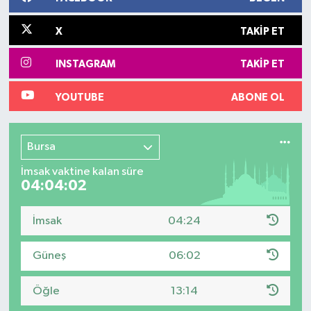
X
TAKIP ET
INSTAGRAM
TAKIP ET
YOUTUBE
ABONE OL
Bursa
İmsak vaktine kalan süre
04:04:02
İmsak
04:24
Güneş
06:02
Öğle
13:14