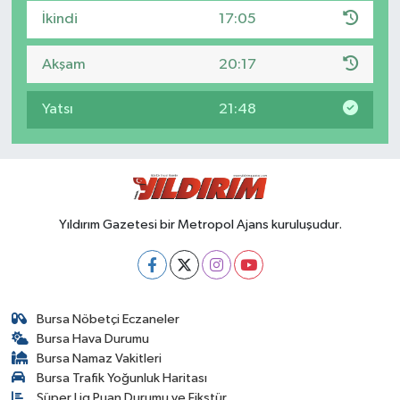
İkindi
17:05
Akşam
20:17
Yatsı
21:48
Yıldırım Gazetesi bir Metropol Ajans kuruluşudur.
Bursa Nöbetçi Eczaneler
Bursa Hava Durumu
Bursa Namaz Vakitleri
Bursa Trafik Yoğunluk Haritası
Süper Lig Puan Durumu ve Fikstür