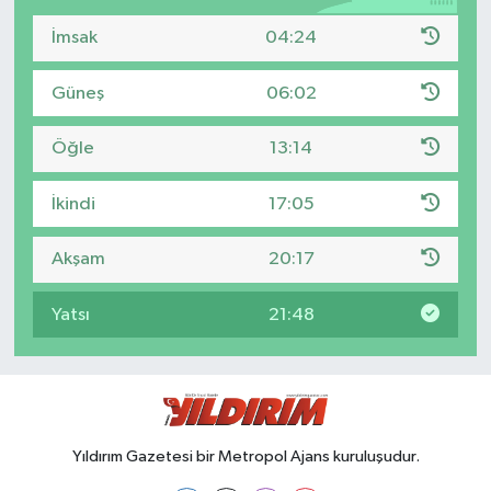
İmsak
04:24
Güneş
06:02
Öğle
13:14
İkindi
17:05
Akşam
20:17
Yatsı
21:48
Yıldırım Gazetesi bir Metropol Ajans kuruluşudur.