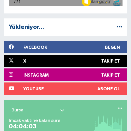
SPOR
Yükleniyor...
FACEBOOK
BEĞEN
X
TAKIP ET
INSTAGRAM
TAKIP ET
YOUTUBE
ABONE OL
Bursa
İmsak vaktine kalan süre
04:04:03