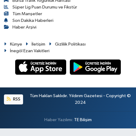
Bursa Trafik Yoğunluk Haritası
Süper Lig Puan Durumu ve Fikstür
Tüm Manşetler
Son Dakika Haberleri
Haber Arşivi
Künye
İletişim
Gizlilik Politikası
İnegöl Ezan Vakitleri
Tüm Hakları Saklıdır. Yıldırım Gazetesi - Copyright ©
RSS
2024
Haber Yazılımı:
TE Bilişim