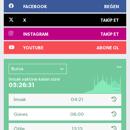
FACEBOOK
BEĞEN
X
TAKIP ET
INSTAGRAM
TAKIP ET
YOUTUBE
ABONE OL
Bursa
İmsak vaktine kalan süre
05:26:31
İmsak
04:21
Güneş
06:00
Öğle
13:15