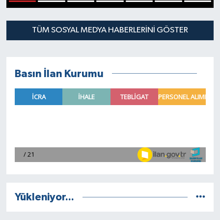
1
2
3
4
5
6
7
SPOR
TÜM SOSYAL MEDYA HABERLERINI GÖSTER
Basın İlan Kurumu
Yükleniyor...