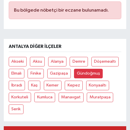
Bu bölgede nöbetçi bir eczane bulunamadı.
ANTALYA DIĞER İLÇELER
Akseki
Aksu
Alanya
Demre
Döşemealtı
Elmalı
Finike
Gazipaşa
Gündoğmuş
İbradı
Kaş
Kemer
Kepez
Konyaaltı
Korkuteli
Kumluca
Manavgat
Muratpaşa
Serik