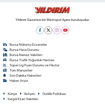
Yıldırım Gazetesi bir Metropol Ajans kuruluşudur.
Bursa Nöbetçi Eczaneler
Bursa Hava Durumu
Bursa Namaz Vakitleri
Bursa Trafik Yoğunluk Haritası
Süper Lig Puan Durumu ve Fikstür
Tüm Manşetler
Son Dakika Haberleri
Haber Arşivi
Künye
İletişim
Gizlilik Politikası
İnegöl Ezan Vakitleri