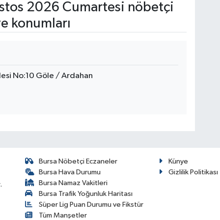
tos 2026 Cumartesi nöbetçi
ve konumları
desi No:10 Göle / Ardahan
Bursa Nöbetçi Eczaneler
Künye
Bursa Hava Durumu
Gizlilik Politikası
Bursa Namaz Vakitleri
.
Bursa Trafik Yoğunluk Haritası
Süper Lig Puan Durumu ve Fikstür
Tüm Manşetler