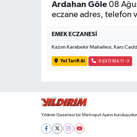
Ardahan Göle
08 Ağus
eczane adres, telefon 
EMEK ECZANESİ
Kazım Karabekir Mahallesi, Kars Cad
Yol Tarifi Al
0 ((47) 8)4 11 -3
Yıldırım Gazetesi bir Metropol Ajans kuruluşudur