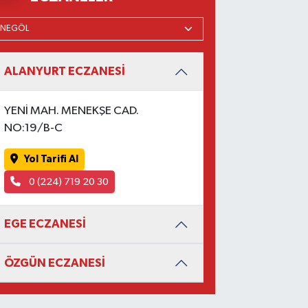
ALANYURT ECZANESİ
YENİ MAH. MENEKŞE CAD.
NO:19/B-C
Yol Tarifi Al
0 (224) 719 20 30
EGE ECZANESİ
ÖZGÜN ECZANESİ