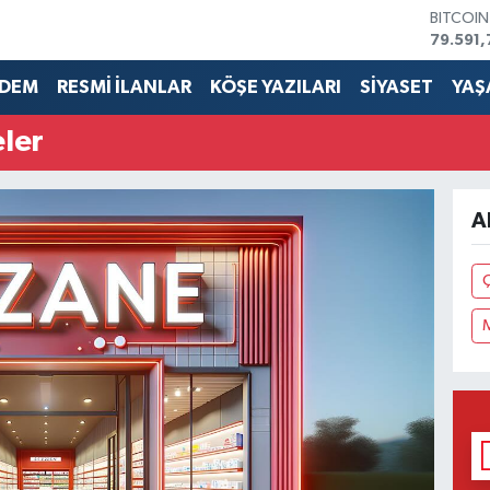
BITCOI
79.591,
DOLAR
45,436
DEM
RESMİ İLANLAR
KÖŞE YAZILARI
SİYASET
YAŞ
EURO
53,386
ler
STERLİN
61,603
G.ALTIN
6862,0
A
BİST10
14.598
Ç