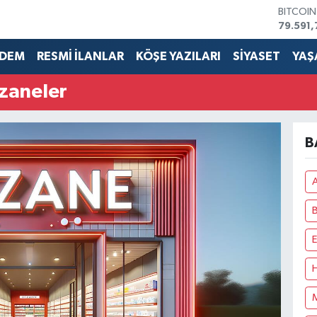
BITCOI
79.591,
DOLAR
45,436
DEM
RESMİ İLANLAR
KÖŞE YAZILARI
SİYASET
YAŞ
EURO
53,386
zaneler
STERLİN
61,603
G.ALTIN
6862,0
B
BİST10
14.598
A
B