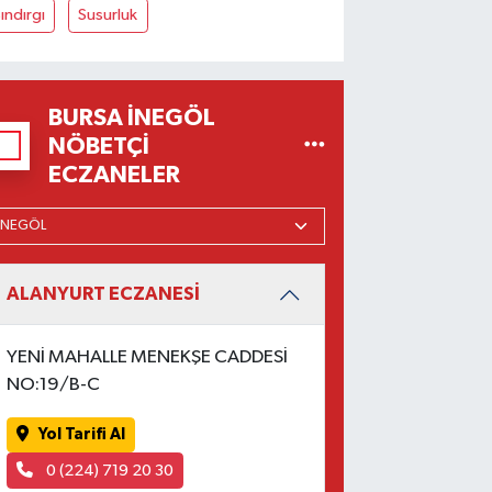
ındırgı
Susurluk
BURSA İNEGÖL
NÖBETÇI
ECZANELER
ALANYURT ECZANESİ
YENİ MAHALLE MENEKŞE CADDESİ
NO:19/B-C
Yol Tarifi Al
0 (224) 719 20 30