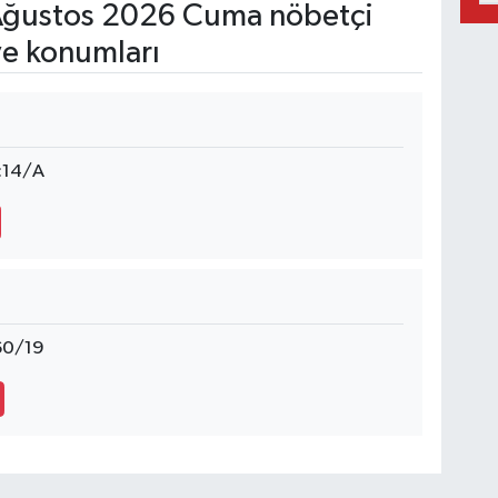
ğustos 2026 Cuma nöbetçi
ve konumları
o:14/A
:60/19