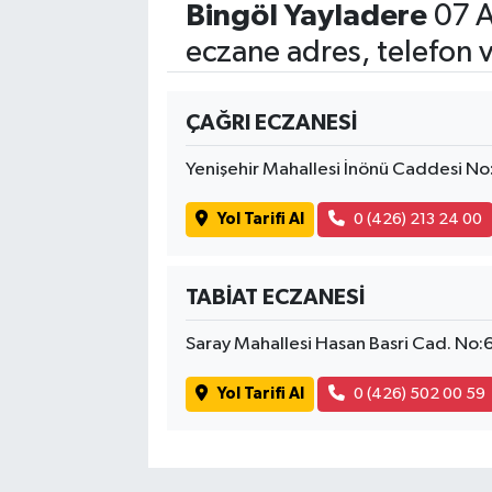
Bingöl Yayladere
07 A
eczane adres, telefon 
ÇAĞRI ECZANESİ
Yenişehir Mahallesi İnönü Caddesi N
Yol Tarifi Al
0 (426) 213 24 00
TABİAT ECZANESİ
Saray Mahallesi Hasan Basri Cad. No
Yol Tarifi Al
0 (426) 502 00 59