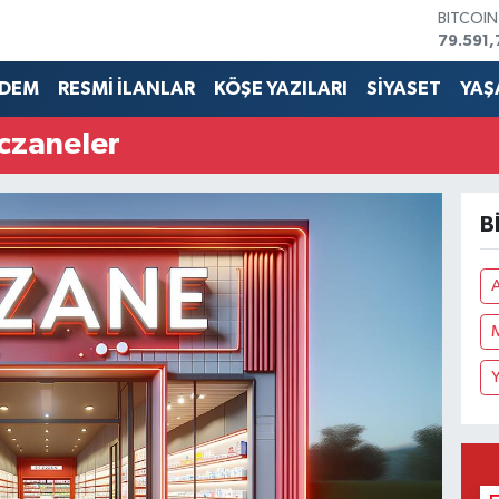
BITCOI
79.591,
DOLAR
45,436
DEM
RESMİ İLANLAR
KÖŞE YAZILARI
SİYASET
YAŞ
EURO
53,386
czaneler
STERLİN
61,603
G.ALTIN
6862,0
B
BİST10
14.598
A