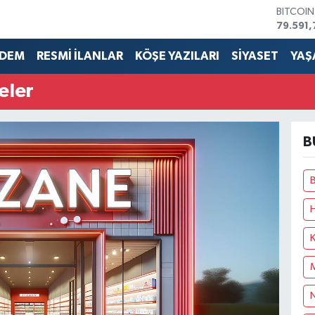
BITCOI
79.591,
DOLAR
45,436
DEM
RESMİ İLANLAR
KÖŞE YAZILARI
SİYASET
YAŞ
EURO
53,386
eler
STERLİN
61,603
G.ALTIN
6862,0
B
BİST10
14.598
N