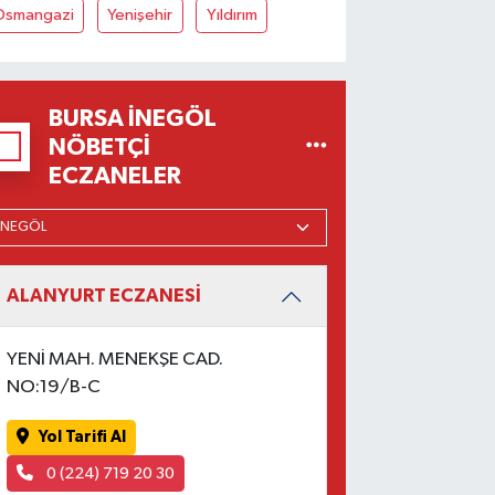
Osmangazi
Yenişehir
Yıldırım
BURSA İNEGÖL
NÖBETÇI
ECZANELER
ALANYURT ECZANESİ
YENİ MAH. MENEKŞE CAD.
NO:19/B-C
Yol Tarifi Al
0 (224) 719 20 30