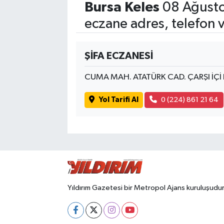
Bursa Keles
08 Ağusto
eczane adres, telefon 
ŞİFA ECZANESİ
CUMA MAH. ATATÜRK CAD. ÇARŞI İÇİ
Yol Tarifi Al
0 (224) 861 21 64
Yıldırım Gazetesi bir Metropol Ajans kuruluşudur