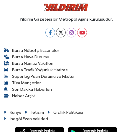
Yıldırım Gazetesi bir Metropol Ajans kuruluşudur.
Bursa Nöbetçi Eczaneler
Bursa Hava Durumu
Bursa Namaz Vakitleri
Bursa Trafik Yoğunluk Haritası
Süper Lig Puan Durumu ve Fikstür
Tüm Manşetler
Son Dakika Haberleri
Haber Arşivi
Künye
İletişim
Gizlilik Politikası
İnegöl Ezan Vakitleri