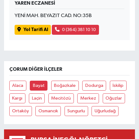
YAREN ECZANESİ
YENİ MAH. BEYAZIT CAD. NO:35B
Yol Tarifi Al
0 (364) 381 10 10
ÇORUM DIĞER İLÇELER
Alaca
Bayat
Boğazkale
Dodurga
İskilip
Kargı
Laçin
Mecitözü
Merkez
Oğuzlar
Ortaköy
Osmancık
Sungurlu
Uğurludağ