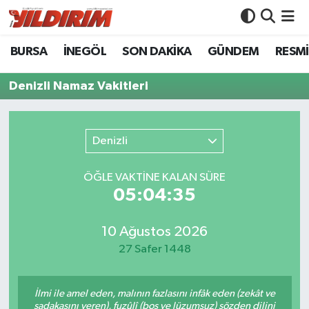
BURSA
İNEGÖL
SON DAKİKA
GÜNDEM
RESMİ
BURSA
Bursa Nöbetçi Eczaneler
Denizli Namaz Vakitleri
İNEGÖL
Bursa Hava Durumu
SON DAKİKA
Bursa Namaz Vakitleri
Denizli
GÜNDEM
Bursa Trafik Yoğunluk Haritası
ÖĞLE VAKTİNE KALAN SÜRE
05:04:35
RESMİ İLANLAR
Süper Lig Puan Durumu ve Fikstür
KÖŞE YAZILARI
Tüm Manşetler
10 Ağustos 2026
27 Safer 1448
SİYASET
Son Dakika Haberleri
İlmi ile amel eden, malının fazlasını infâk eden (zekât ve
YAŞAM
Haber Arşivi
sadakasını veren), fuzûlî (boş ve lüzumsuz) sözden dilini