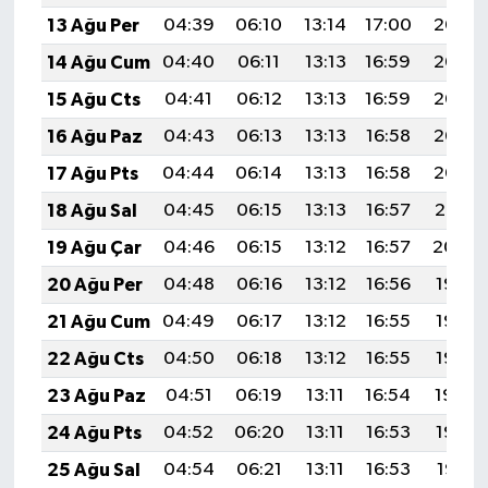
13 Ağu Per
04:39
06:10
13:14
17:00
20:07
14 Ağu Cum
04:40
06:11
13:13
16:59
20:06
15 Ağu Cts
04:41
06:12
13:13
16:59
20:05
16 Ağu Paz
04:43
06:13
13:13
16:58
20:03
17 Ağu Pts
04:44
06:14
13:13
16:58
20:02
18 Ağu Sal
04:45
06:15
13:13
16:57
20:01
19 Ağu Çar
04:46
06:15
13:12
16:57
20:00
20 Ağu Per
04:48
06:16
13:12
16:56
19:58
21 Ağu Cum
04:49
06:17
13:12
16:55
19:57
22 Ağu Cts
04:50
06:18
13:12
16:55
19:56
23 Ağu Paz
04:51
06:19
13:11
16:54
19:54
24 Ağu Pts
04:52
06:20
13:11
16:53
19:53
25 Ağu Sal
04:54
06:21
13:11
16:53
19:51