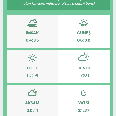
tutan kimseye müjdeler olsun. (Hadis-i Şerif)
SPOR
İMSAK
GÜNEŞ
04:35
06:08
ÖĞLE
İKINDI
13:14
17:01
AKŞAM
YATSI
20:11
21:37