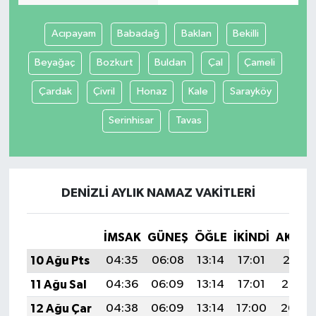
Acıpayam
Babadağ
Baklan
Bekilli
Beyağaç
Bozkurt
Buldan
Çal
Çameli
Çardak
Çivril
Honaz
Kale
Sarayköy
Serinhisar
Tavas
DENIZLI AYLIK NAMAZ VAKITLERI
İMSAK
GÜNEŞ
ÖĞLE
İKINDI
AKŞA
10 Ağu Pts
04:35
06:08
13:14
17:01
20:11
11 Ağu Sal
04:36
06:09
13:14
17:01
20:10
12 Ağu Çar
04:38
06:09
13:14
17:00
20:08