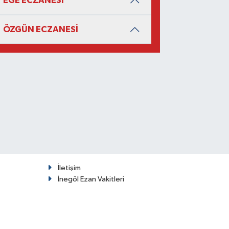
EGE ECZANESİ
ÖZGÜN ECZANESİ
İletişim
İnegöl Ezan Vakitleri