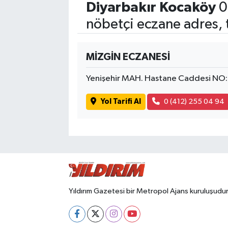
Diyarbakır Kocaköy
0
nöbetçi eczane adres, 
MİZGİN ECZANESİ
Yenişehir MAH. Hastane Caddesi NO:
Yol Tarifi Al
0 (412) 255 04 94
Yıldırım Gazetesi bir Metropol Ajans kuruluşudur