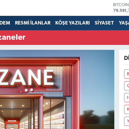
BITCOI
79.591,
DOLAR
45,436
DEM
RESMİ İLANLAR
KÖŞE YAZILARI
SİYASET
YAŞ
EURO
53,386
zaneler
STERLİN
61,603
G.ALTIN
6862,0
D
BİST10
14.598
B
K
Y