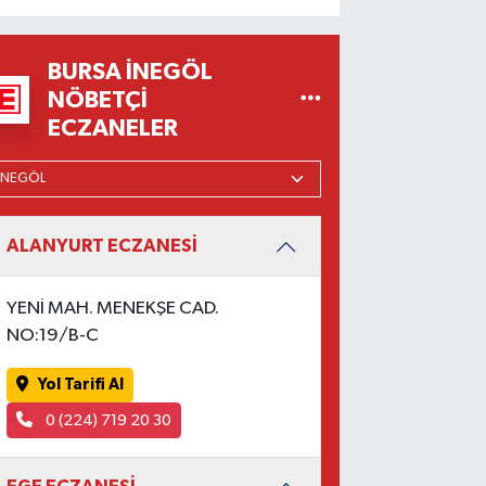
BURSA İNEGÖL
NÖBETÇI
ECZANELER
ALANYURT ECZANESİ
YENİ MAH. MENEKŞE CAD.
NO:19/B-C
Yol Tarifi Al
0 (224) 719 20 30