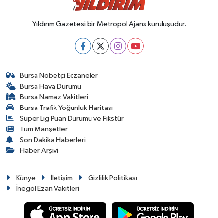
Yıldırım Gazetesi bir Metropol Ajans kuruluşudur.
Bursa Nöbetçi Eczaneler
Bursa Hava Durumu
Bursa Namaz Vakitleri
Bursa Trafik Yoğunluk Haritası
Süper Lig Puan Durumu ve Fikstür
Tüm Manşetler
Son Dakika Haberleri
Haber Arşivi
Künye
İletişim
Gizlilik Politikası
İnegöl Ezan Vakitleri