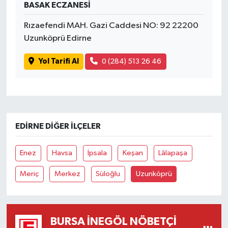
BASAK ECZANESİ
Rızaefendi MAH. Gazi Caddesi NO: 92 22200
Uzunköprü Edirne
Yol Tarifi Al
0 (284) 513 26 46
EDIRNE DIĞER İLÇELER
Enez
Havsa
İpsala
Keşan
Lâlapaşa
Meriç
Merkez
Süloğlu
Uzunköprü
BURSA İNEGÖL NÖBETÇI