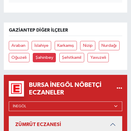
GAZIANTEP DIĞER İLÇELER
Araban
İslahiye
Karkamış
Nizip
Nurdağı
Oğuzeli
Şahinbey
Şehitkamil
Yavuzeli
BURSA İNEGÖL NÖBETÇI
ECZANELER
ZÜMRÜT ECZANESİ