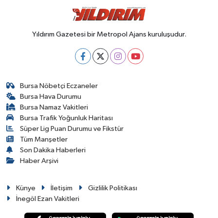
Yıldırım Gazetesi bir Metropol Ajans kuruluşudur.
Bursa Nöbetçi Eczaneler
Bursa Hava Durumu
Bursa Namaz Vakitleri
Bursa Trafik Yoğunluk Haritası
Süper Lig Puan Durumu ve Fikstür
Tüm Manşetler
Son Dakika Haberleri
Haber Arşivi
Künye
İletişim
Gizlilik Politikası
İnegöl Ezan Vakitleri