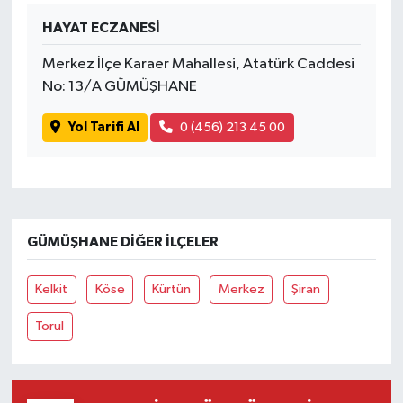
HAYAT ECZANESİ
Merkez İlçe Karaer Mahallesi, Atatürk Caddesi
No: 13/A GÜMÜŞHANE
Yol Tarifi Al
0 (456) 213 45 00
GÜMÜŞHANE DIĞER İLÇELER
Kelkit
Köse
Kürtün
Merkez
Şiran
Torul