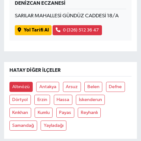
DENİZCAN ECZANESİ
SARILAR MAHALLESİ GÜNDÜZ CADDESİ 18/A
Yol Tarifi Al
0 (326) 512 36 47
HATAY DIĞER İLÇELER
Altınözü
Antakya
Arsuz
Belen
Defne
Dörtyol
Erzin
Hassa
İskenderun
Kırıkhan
Kumlu
Payas
Reyhanlı
Samandağ
Yayladağı