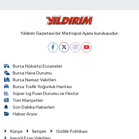
Yıldırım Gazetesi bir Metropol Ajans kuruluşudur.
Bursa Nöbetçi Eczaneler
Bursa Hava Durumu
Bursa Namaz Vakitleri
Bursa Trafik Yoğunluk Haritası
Süper Lig Puan Durumu ve Fikstür
Tüm Manşetler
Son Dakika Haberleri
Haber Arşivi
Künye
İletişim
Gizlilik Politikası
İnegöl Ezan Vakitleri