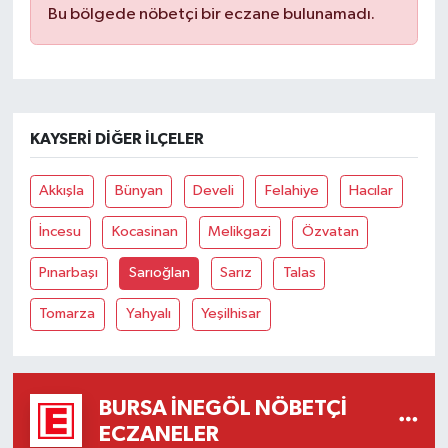
Bu bölgede nöbetçi bir eczane bulunamadı.
KAYSERI DIĞER İLÇELER
Akkışla
Bünyan
Develi
Felahiye
Hacılar
İncesu
Kocasinan
Melikgazi
Özvatan
Pınarbaşı
Sarıoğlan
Sarız
Talas
Tomarza
Yahyalı
Yeşilhisar
BURSA İNEGÖL NÖBETÇI
ECZANELER