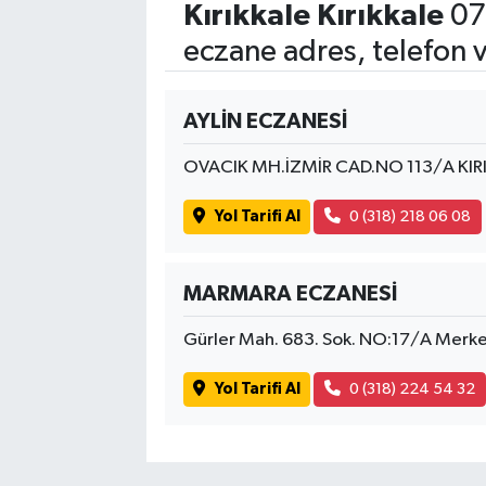
Kırıkkale Kırıkkale
07
eczane adres, telefon 
AYLİN ECZANESİ
OVACIK MH.İZMİR CAD.NO 113/A KIR
Yol Tarifi Al
0 (318) 218 06 08
MARMARA ECZANESİ
Gürler Mah. 683. Sok. NO:17/A Merk
Yol Tarifi Al
0 (318) 224 54 32