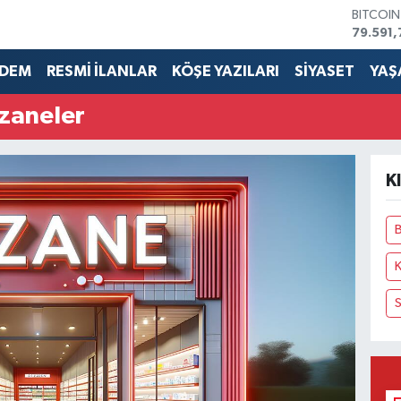
BITCOI
79.591,
DOLAR
45,436
DEM
RESMİ İLANLAR
KÖŞE YAZILARI
SİYASET
YAŞ
EURO
53,386
czaneler
STERLİN
61,603
G.ALTIN
6862,0
K
BİST10
14.598
B
K
S