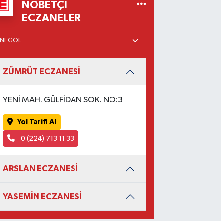
NÖBETÇI
ECZANELER
ZÜMRÜT ECZANESİ
YENİ MAH. GÜLFİDAN SOK. NO:3
Yol Tarifi Al
0 (224) 713 11 33
ARSLAN ECZANESİ
YASEMİN ECZANESİ