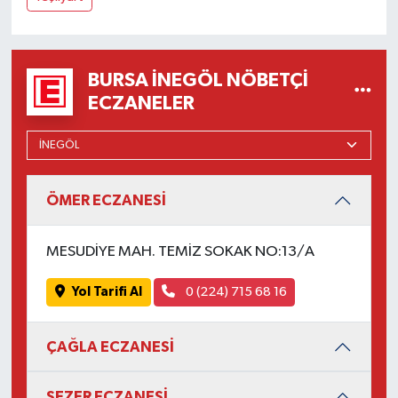
BURSA İNEGÖL NÖBETÇI
ECZANELER
ÖMER ECZANESİ
MESUDİYE MAH. TEMİZ SOKAK NO:13/A
Yol Tarifi Al
0 (224) 715 68 16
ÇAĞLA ECZANESİ
SEZER ECZANESİ