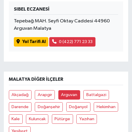
SIBEL ECZANESİ
Tepebağ MAH. Seyfi Oktay Caddesi 44960
Arguvan Malatya
Yol Tarifi Al
0 (422) 771 23 33
MALATYA DIĞER İLÇELER
Akçadağ
Arapgir
Arguvan
Battalgazi
Darende
Doğanşehir
Doğanyol
Hekimhan
Kale
Kuluncak
Pütürge
Yazıhan
Yeşilyurt