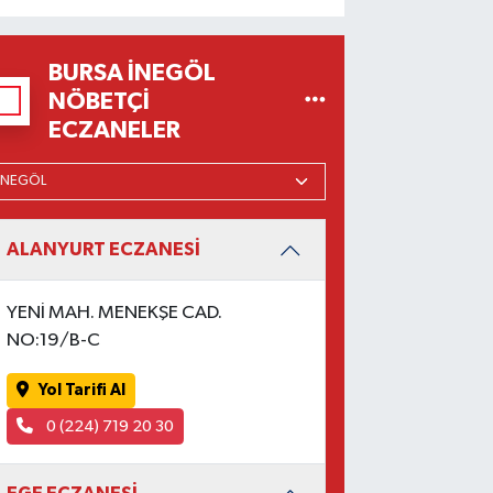
BURSA İNEGÖL
NÖBETÇI
ECZANELER
ALANYURT ECZANESİ
YENİ MAH. MENEKŞE CAD.
NO:19/B-C
Yol Tarifi Al
0 (224) 719 20 30