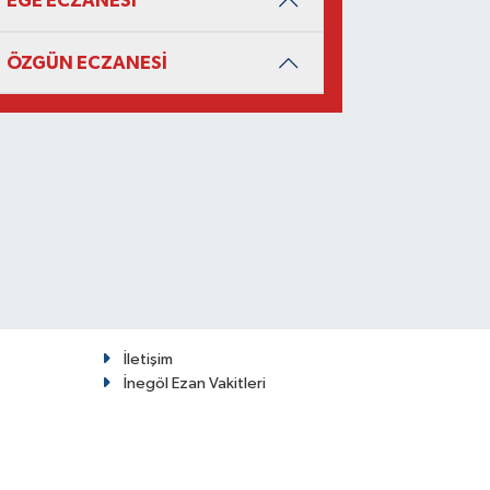
EGE ECZANESİ
ÖZGÜN ECZANESİ
İletişim
İnegöl Ezan Vakitleri