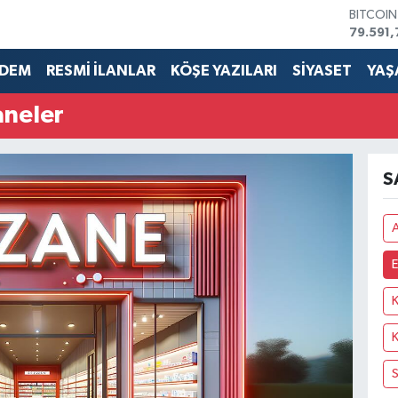
BITCOI
79.591,
DOLAR
45,436
DEM
RESMİ İLANLAR
KÖŞE YAZILARI
SİYASET
YAŞ
EURO
53,386
aneler
STERLİN
61,603
G.ALTIN
6862,0
S
BİST10
14.598
E
K