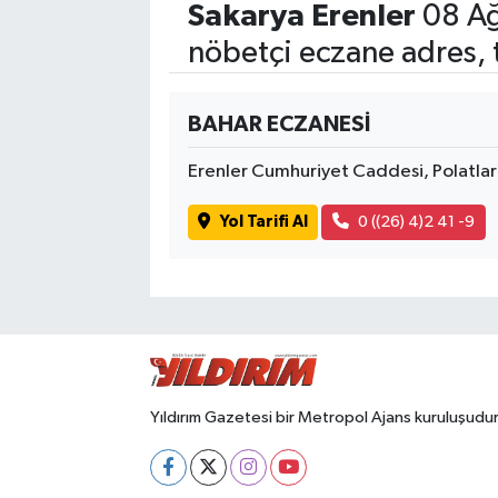
Sakarya Erenler
08 Ağ
nöbetçi eczane adres, 
BAHAR ECZANESİ
Erenler Cumhuriyet Caddesi, Polatlar
Yol Tarifi Al
0 ((26) 4)2 41 -9
Yıldırım Gazetesi bir Metropol Ajans kuruluşudur