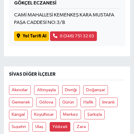
GÖKÇEL ECZANESİ
CAMİ MAHALLESİ KEMENKEŞ KARA MUSTAFA
PAŞA CADDESİ NO:3/B
Yol Tarifi Al
0 (346) 751 32 03
SIVAS DIĞER İLÇELER
Akıncılar
Altınyayla
Divriği
Doğanşar
Gemerek
Gölova
Gürün
Hafik
İmranlı
Kangal
Koyulhisar
Merkez
Şarkışla
Suşehri
Ulaş
Yıldızeli
Zara