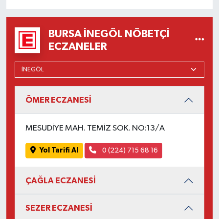
BURSA İNEGÖL NÖBETÇI
ECZANELER
ÖMER ECZANESİ
MESUDİYE MAH. TEMİZ SOK. NO:13/A
Yol Tarifi Al
0 (224) 715 68 16
ÇAĞLA ECZANESİ
SEZER ECZANESİ