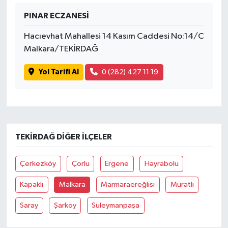
PINAR ECZANESİ
Hacıevhat Mahallesi 14 Kasım Caddesi No:14/C
Malkara/TEKİRDAĞ
Yol Tarifi Al
0 (282) 427 11 19
TEKIRDAĞ DIĞER İLÇELER
Çerkezköy
Çorlu
Ergene
Hayrabolu
Kapaklı
Malkara
Marmaraereğlisi
Muratlı
Saray
Şarköy
Süleymanpaşa