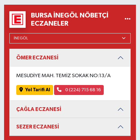
BURSA İNEGÖL NÖBETÇI
ECZANELER
ÖMER ECZANESİ
MESUDİYE MAH. TEMİZ SOKAK NO:13/A
Yol Tarifi Al
0 (224) 715 68 16
ÇAĞLA ECZANESİ
SEZER ECZANESİ