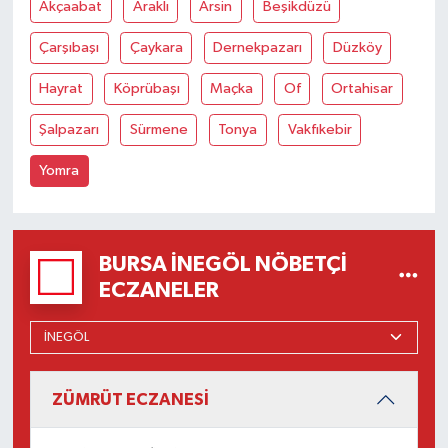
Akçaabat
Araklı
Arsin
Beşikdüzü
Çarşıbaşı
Çaykara
Dernekpazarı
Düzköy
Hayrat
Köprübaşı
Maçka
Of
Ortahisar
Şalpazarı
Sürmene
Tonya
Vakfıkebir
Yomra
BURSA İNEGÖL NÖBETÇI
ECZANELER
ZÜMRÜT ECZANESİ