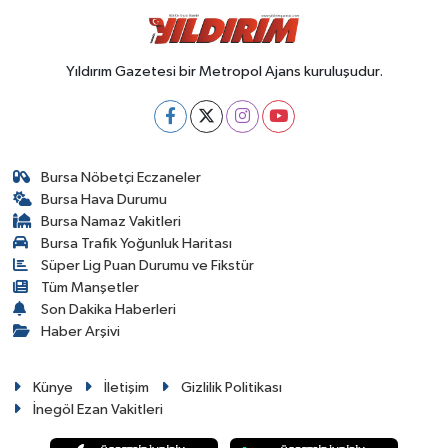
Yıldırım Gazetesi bir Metropol Ajans kuruluşudur.
Bursa Nöbetçi Eczaneler
Bursa Hava Durumu
Bursa Namaz Vakitleri
Bursa Trafik Yoğunluk Haritası
Süper Lig Puan Durumu ve Fikstür
Tüm Manşetler
Son Dakika Haberleri
Haber Arşivi
Künye
İletişim
Gizlilik Politikası
İnegöl Ezan Vakitleri