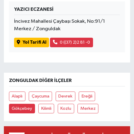
YAZICI ECZANESİ
İncivez Mahallesi Çaybaşı Sokak, No:91/1
Merkez / Zonguldak
Yol Tarifi Al
0 ((37) 2)2 81 -0
ZONGULDAK DIĞER İLÇELER
Alaplı
Çaycuma
Devrek
Ereğli
Gökçebey
Kilimli
Kozlu
Merkez