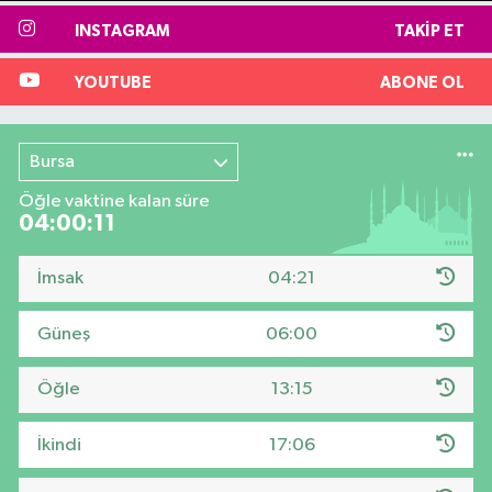
INSTAGRAM
TAKIP ET
YOUTUBE
ABONE OL
Bursa
Öğle vaktine kalan süre
04:00:10
İmsak
04:21
Güneş
06:00
Öğle
13:15
İkindi
17:06