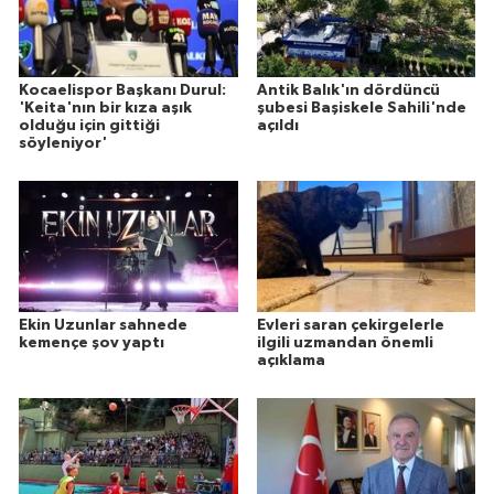
Kocaelispor Başkanı Durul:
Antik Balık'ın dördüncü
'Keita'nın bir kıza aşık
şubesi Başiskele Sahili'nde
olduğu için gittiği
açıldı
söyleniyor'
Ekin Uzunlar sahnede
Evleri saran çekirgelerle
kemençe şov yaptı
ilgili uzmandan önemli
açıklama