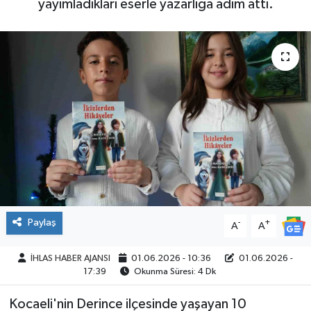
yayımladıkları eserle yazarlığa adım attı.
SPOR
Paylaş
-
+
A
A
İHLAS HABER AJANSI
01.06.2026 - 10:36
01.06.2026 -
17:39
Okunma Süresi: 4 Dk
Kocaeli'nin Derince ilçesinde yaşayan 10