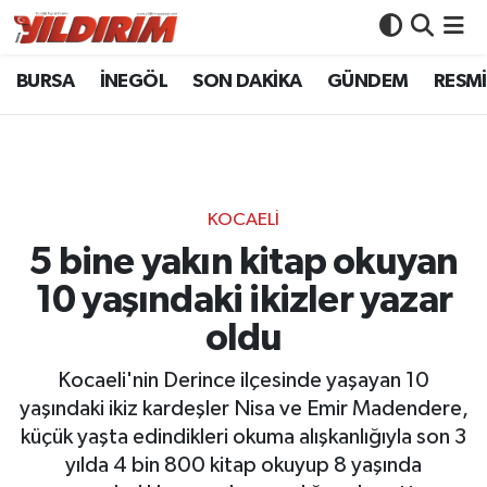
BURSA
İNEGÖL
SON DAKİKA
GÜNDEM
RESMİ
BURSA
Bursa Nöbetçi Eczaneler
İNEGÖL
Bursa Hava Durumu
SON DAKİKA
Bursa Namaz Vakitleri
KOCAELİ
GÜNDEM
Bursa Trafik Yoğunluk Haritası
5 bine yakın kitap okuyan
10 yaşındaki ikizler yazar
RESMİ İLANLAR
Süper Lig Puan Durumu ve Fikstür
oldu
KÖŞE YAZILARI
Tüm Manşetler
Kocaeli'nin Derince ilçesinde yaşayan 10
yaşındaki ikiz kardeşler Nisa ve Emir Madendere,
SİYASET
Son Dakika Haberleri
küçük yaşta edindikleri okuma alışkanlığıyla son 3
yılda 4 bin 800 kitap okuyup 8 yaşında
YAŞAM
Haber Arşivi