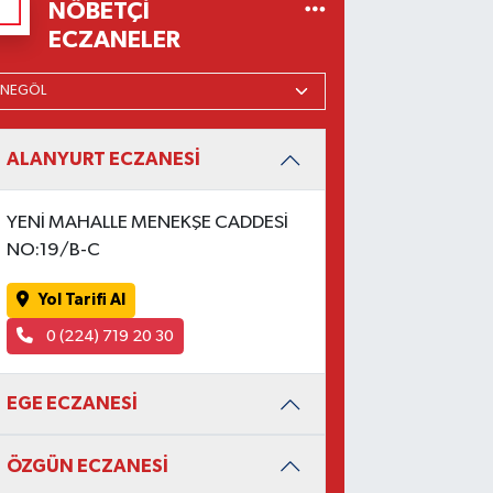
NÖBETÇI
ECZANELER
ALANYURT ECZANESİ
YENİ MAHALLE MENEKŞE CADDESİ
NO:19/B-C
Yol Tarifi Al
0 (224) 719 20 30
EGE ECZANESİ
ÖZGÜN ECZANESİ