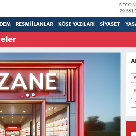
BITCOI
79.591,
DOLAR
45,436
DEM
RESMİ İLANLAR
KÖŞE YAZILARI
SİYASET
YAŞ
EURO
53,386
eler
STERLİN
61,603
G.ALTIN
6862,0
A
BİST10
14.598