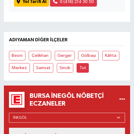
Yol Tarifi Al
0 (416) 214 30 50
ADIYAMAN DIĞER İLÇELER
Besni
Çelikhan
Gerger
Gölbaşı
Kâhta
Merkez
Samsat
Sincik
Tut
BURSA İNEGÖL NÖBETÇI
ECZANELER