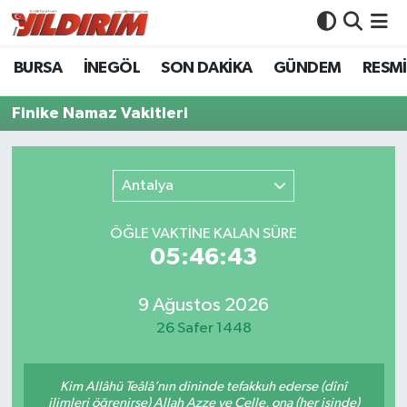
BURSA
İNEGÖL
SON DAKİKA
GÜNDEM
RESMİ
BURSA
Bursa Nöbetçi Eczaneler
Finike Namaz Vakitleri
İNEGÖL
Bursa Hava Durumu
SON DAKİKA
Bursa Namaz Vakitleri
Antalya
GÜNDEM
Bursa Trafik Yoğunluk Haritası
ÖĞLE VAKTİNE KALAN SÜRE
05:46:43
RESMİ İLANLAR
Süper Lig Puan Durumu ve Fikstür
KÖŞE YAZILARI
Tüm Manşetler
9 Ağustos 2026
26 Safer 1448
SİYASET
Son Dakika Haberleri
Kim Allâhü Teâlâ’nın dininde tefakkuh ederse (dînî
YAŞAM
Haber Arşivi
ilimleri öğrenirse) Allah Azze ve Celle, ona (her işinde)