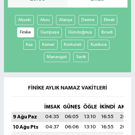
Akseki
Aksu
Alanya
Demre
Elmalı
Finike
Gazipaşa
Gündoğmuş
İbradı
Kaş
Kemer
Korkuteli
Kumluca
Manavgat
Serik
FINIKE AYLIK NAMAZ VAKITLERI
İMSAK
GÜNEŞ
ÖĞLE
İKINDI
AKŞA
9 Ağu Paz
04:35
06:05
13:10
16:55
20:05
10 Ağu Pts
04:37
06:06
13:10
16:55
20:04