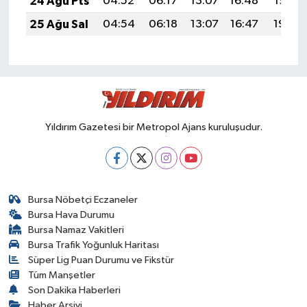
24 Ağu Pts
04:52
06:17
13:07
16:48
19:47
25 Ağu Sal
04:54
06:18
13:07
16:47
19:45
Yıldırım Gazetesi bir Metropol Ajans kuruluşudur.
Bursa Nöbetçi Eczaneler
Bursa Hava Durumu
Bursa Namaz Vakitleri
Bursa Trafik Yoğunluk Haritası
Süper Lig Puan Durumu ve Fikstür
Tüm Manşetler
Son Dakika Haberleri
Haber Arşivi