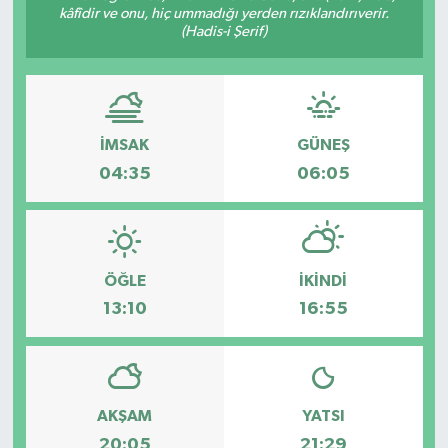
kâfîdir ve onu, hiç ummadığı yerden rızıklandırıverir.
(Hadis-i Şerif)
SPOR
İMSAK
GÜNEŞ
04:35
06:05
ÖĞLE
İKINDI
13:10
16:55
AKŞAM
YATSI
20:05
21:29