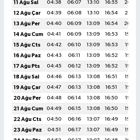
11 Ağu Sal
04:38
06:07
13:10
16:55
20:03
12 Ağu Çar
04:39
06:08
13:10
16:54
20:01
13 Ağu Per
04:40
06:09
13:09
16:54
20:00
14 Ağu Cum
04:41
06:09
13:09
16:53
19:59
15 Ağu Cts
04:42
06:10
13:09
16:53
19:58
16 Ağu Paz
04:43
06:11
13:09
16:52
19:57
17 Ağu Pts
04:45
06:12
13:09
16:52
19:56
18 Ağu Sal
04:46
06:13
13:08
16:51
19:54
19 Ağu Çar
04:47
06:13
13:08
16:51
19:53
20 Ağu Per
04:48
06:14
13:08
16:50
19:52
21 Ağu Cum
04:49
06:15
13:08
16:50
19:50
22 Ağu Cts
04:50
06:16
13:07
16:49
19:49
23 Ağu Paz
04:51
06:17
13:07
16:49
19:48