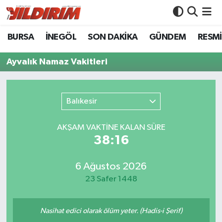
BURSA
İNEGÖL
SON DAKİKA
GÜNDEM
RESMİ
BURSA
Bursa Nöbetçi Eczaneler
Ayvalık Namaz Vakitleri
İNEGÖL
Bursa Hava Durumu
SON DAKİKA
Bursa Namaz Vakitleri
Balıkesir
GÜNDEM
Bursa Trafik Yoğunluk Haritası
AKŞAM VAKTİNE KALAN SÜRE
38:16
RESMİ İLANLAR
Süper Lig Puan Durumu ve Fikstür
KÖŞE YAZILARI
Tüm Manşetler
6 Ağustos 2026
23 Safer 1448
SİYASET
Son Dakika Haberleri
Nasihat edici olarak ölüm yeter. (Hadis-i Şerif)
YAŞAM
Haber Arşivi