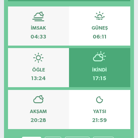
SPOR
İMSAK
GÜNEŞ
04:33
06:11
ÖĞLE
İKINDI
13:24
17:15
AKŞAM
YATSI
20:28
21:59