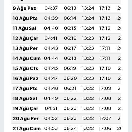
9 Ağu Paz
04:37
06:13
13:24
17:13
20:24
10 Ağu Pts
04:39
06:14
13:24
17:13
20:23
11 Ağu Sal
04:40
06:15
13:24
17:12
20:22
12 Ağu Çar
04:41
06:16
13:23
17:12
20:21
13 Ağu Per
04:43
06:17
13:23
17:11
20:20
14 Ağu Cum
04:44
06:18
13:23
17:11
20:18
15 Ağu Cts
04:45
06:19
13:23
17:10
20:17
16 Ağu Paz
04:47
06:20
13:23
17:10
20:16
17 Ağu Pts
04:48
06:21
13:22
17:09
20:14
18 Ağu Sal
04:49
06:22
13:22
17:08
20:13
19 Ağu Çar
04:51
06:23
13:22
17:08
20:12
20 Ağu Per
04:52
06:23
13:22
17:07
20:10
21 Ağu Cum
04:53
06:24
13:22
17:06
20:09