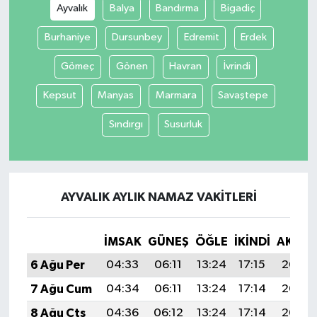
Ayvalık
Balya
Bandırma
Bigadiç
Burhaniye
Dursunbey
Edremit
Erdek
Gömeç
Gönen
Havran
İvrindi
Kepsut
Manyas
Marmara
Savaştepe
Sındırgı
Susurluk
AYVALIK AYLIK NAMAZ VAKITLERI
İMSAK
GÜNEŞ
ÖĞLE
İKINDI
AKŞA
6 Ağu Per
04:33
06:11
13:24
17:15
20:28
7 Ağu Cum
04:34
06:11
13:24
17:14
20:27
8 Ağu Cts
04:36
06:12
13:24
17:14
20:26