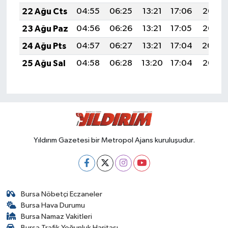
22 Ağu Cts
04:55
06:25
13:21
17:06
20:07
23 Ağu Paz
04:56
06:26
13:21
17:05
20:06
24 Ağu Pts
04:57
06:27
13:21
17:04
20:04
25 Ağu Sal
04:58
06:28
13:20
17:04
20:03
Yıldırım Gazetesi bir Metropol Ajans kuruluşudur.
Bursa Nöbetçi Eczaneler
Bursa Hava Durumu
Bursa Namaz Vakitleri
Bursa Trafik Yoğunluk Haritası