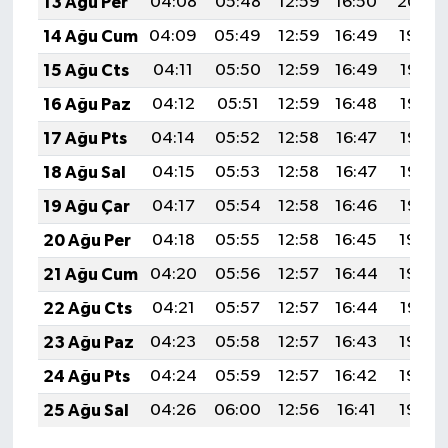
13 Ağu Per
04:08
05:48
12:59
16:50
20:00
14 Ağu Cum
04:09
05:49
12:59
16:49
19:59
15 Ağu Cts
04:11
05:50
12:59
16:49
19:58
16 Ağu Paz
04:12
05:51
12:59
16:48
19:56
17 Ağu Pts
04:14
05:52
12:58
16:47
19:55
18 Ağu Sal
04:15
05:53
12:58
16:47
19:53
19 Ağu Çar
04:17
05:54
12:58
16:46
19:52
20 Ağu Per
04:18
05:55
12:58
16:45
19:50
21 Ağu Cum
04:20
05:56
12:57
16:44
19:49
22 Ağu Cts
04:21
05:57
12:57
16:44
19:47
23 Ağu Paz
04:23
05:58
12:57
16:43
19:46
24 Ağu Pts
04:24
05:59
12:57
16:42
19:44
25 Ağu Sal
04:26
06:00
12:56
16:41
19:42