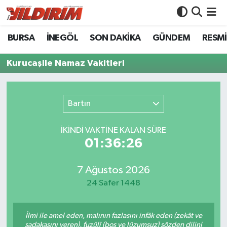
BURSA
İNEGÖL
SON DAKİKA
GÜNDEM
RESMİ
BURSA
Bursa Nöbetçi Eczaneler
Kurucaşile Namaz Vakitleri
İNEGÖL
Bursa Hava Durumu
SON DAKİKA
Bursa Namaz Vakitleri
Bartın
GÜNDEM
Bursa Trafik Yoğunluk Haritası
İKINDI VAKTİNE KALAN SÜRE
01:36:26
RESMİ İLANLAR
Süper Lig Puan Durumu ve Fikstür
KÖŞE YAZILARI
Tüm Manşetler
7 Ağustos 2026
24 Safer 1448
SİYASET
Son Dakika Haberleri
İlmi ile amel eden, malının fazlasını infâk eden (zekât ve
YAŞAM
Haber Arşivi
sadakasını veren), fuzûlî (boş ve lüzumsuz) sözden dilini