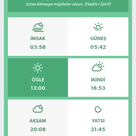
tutan kimseye müjdeler olsun. (Hadis-i Şerif)
SPOR
İMSAK
GÜNEŞ
03:58
05:42
ÖĞLE
İKINDI
13:00
16:53
AKŞAM
YATSI
20:08
21:45