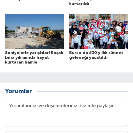
kurtarıldı
Saniyelerle yarıştılar! Kaçak
Bursa'da 530 yıllık sünnet
bina yıkımında hayat
geleneği yaşatıldı
kurtaran hamle
Yorumlar