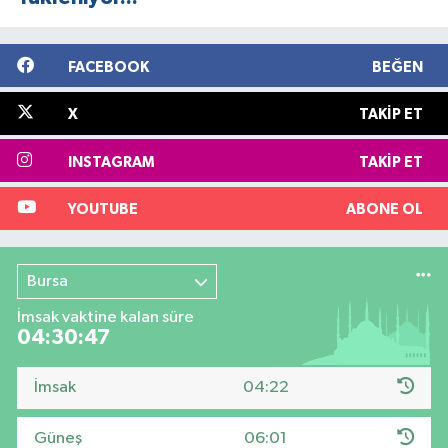
FACEBOOK
BEĞEN
X
TAKIP ET
INSTAGRAM
TAKIP ET
YOUTUBE
ABONE OL
Bursa
İmsak vaktine kalan süre
04:30:46
İmsak
04:22
Güneş
06:01