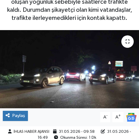
oluşan yoğunluk sebebiyle saatlerce trafikte
kaldı. Durumdan şikayetçi olan kimi vatandaşlar,
SPOR
trafikte ilerleyemedikleri için kontak kapattı.
Paylaş
-
+
A
A
İHLAS HABER AJANSI
31.05.2026 - 09:58
31.05.2026 -
16:49
Okunma Süresi: 1 Dk