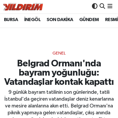
BURSA
İNEGÖL
SON DAKİKA
GÜNDEM
RESMİ
BURSA
Bursa Nöbetçi Eczaneler
İNEGÖL
Bursa Hava Durumu
SON DAKİKA
Bursa Namaz Vakitleri
GENEL
GÜNDEM
Bursa Trafik Yoğunluk Haritası
Belgrad Ormanı'nda
bayram yoğunluğu:
RESMİ İLANLAR
Süper Lig Puan Durumu ve Fikstür
Vatandaşlar kontak kapattı
KÖŞE YAZILARI
Tüm Manşetler
9 günlük bayram tatilinin son günlerinde, tatili
İstanbul'da geçiren vatandaşlar deniz kenarlarına
SİYASET
Son Dakika Haberleri
ve mesire alanlarına akın etti. Belgrad Ormanı'na
piknik yapmaya gelen vatandaşlar, çıkış anında
YAŞAM
Haber Arşivi