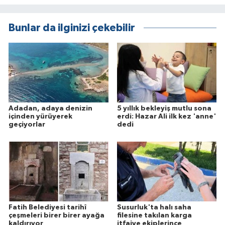
Bunlar da ilginizi çekebilir
Adadan, adaya denizin
5 yıllık bekleyiş mutlu sona
içinden yürüyerek
erdi: Hazar Ali ilk kez 'anne'
geçiyorlar
dedi
Fatih Belediyesi tarihî
Susurluk'ta halı saha
çeşmeleri birer birer ayağa
filesine takılan karga
kaldırıyor
itfaiye ekiplerince