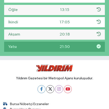
Öğle
13:15
İkindi
17:05
Akşam
20:18
Yatsı
21:50
Yıldırım Gazetesi bir Metropol Ajans kuruluşudur.
Bursa Nöbetçi Eczaneler