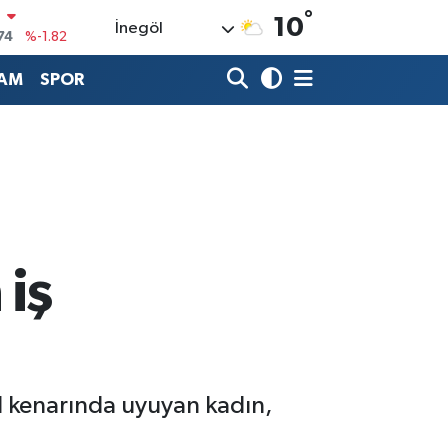
°
N
10
İnegöl
74
%-1.82
20
%0.02
AM
SPOR
90
%0.19
80
%0.18
9000
%0.19
0
,00
%0
 iş
ol kenarında uyuyan kadın,