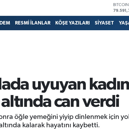
BITCOI
79.591,
DOLAR
45,436
DEM
RESMİ İLANLAR
KÖŞE YAZILARI
SİYASET
YAŞ
EURO
53,386
STERLİN
61,603
G.ALTIN
6862,0
BİST10
14.598
lada uyuyan kadın
altında can verdi
sonra öğle yemeğini yiyip dinlenmek için y
altında kalarak hayatını kaybetti.