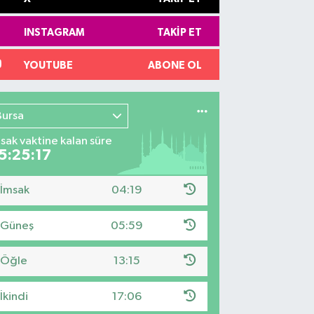
INSTAGRAM
TAKIP ET
YOUTUBE
ABONE OL
Bursa
sak vaktine kalan süre
5:25:17
İmsak
04:19
Güneş
05:59
Öğle
13:15
İkindi
17:06