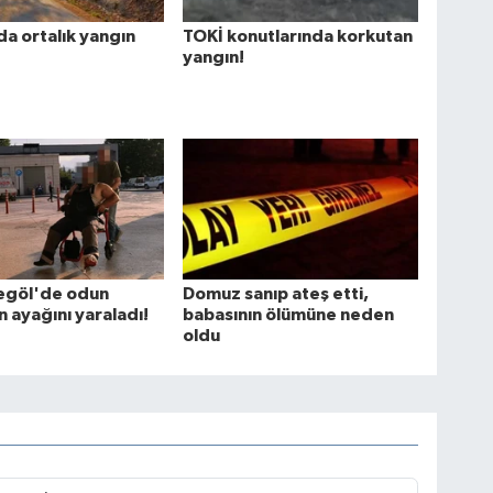
a ortalık yangın
TOKİ konutlarında korkutan
yangın!
negöl'de odun
Domuz sanıp ateş etti,
 ayağını yaraladı!
babasının ölümüne neden
oldu