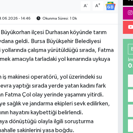
-
+
A
A
.06.2026 - 14:46
Okunma Süresi: 1 Dk
ın Büyükorhan ilçesi Durhasan köyünde tarım
dana geldi. Bursa Büyükşehir Belediyesi
azi yollarında çalışma yürütüldüğü sırada, Fatma
mek amacıyla tarladaki yol kenarında uykuya
İm
0
iş makinesi operatörü, yol üzerindeki su
vra yaptığı sırada yerde yatan kadını fark
n Fatma Çol olay yerinde yaşamını yitirdi.
e sağlık ve jandarma ekipleri sevk edilirken,
ının hayatını kaybettiği belirlendi.
aya dönüştüğü olayla ilgili soruşturma
 mahalle sakinlerini yasa boğdu.