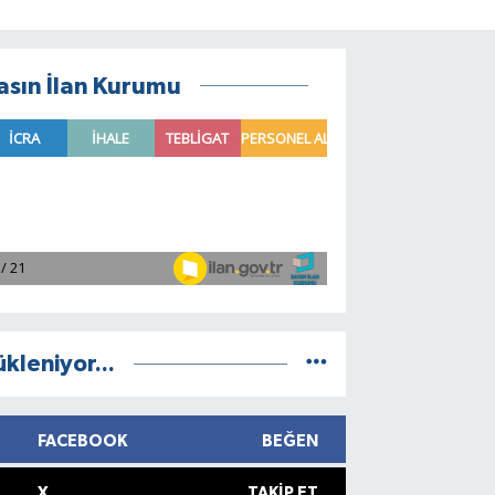
asın İlan Kurumu
ükleniyor...
FACEBOOK
BEĞEN
X
TAKIP ET