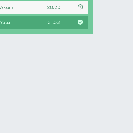
Akşam
20:20
Yatsı
21:53