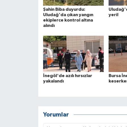
Şahin Biba duyurdu:
Uludağ'd
Uludağ'da çıkan yangın
yeri!
ekiplerce kontrol altına
alındı
İnegöl'de azılı hırsızlar
Bursa İ
yakalandı
keserken
Yorumlar