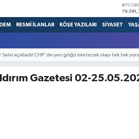
BITCOI
79.591,
DOLAR
45,436
DEM
RESMİ İLANLAR
KÖŞE YAZILARI
SİYASET
YAŞ
EURO
53,386
STERLİN
61,603
r Selvi açıkladı! CHP'de yeri göğü inletecek olayı tek tek yor
G.ALTIN
6862,0
BİST10
14.598
ıldırım Gazetesi 02-25.05.2