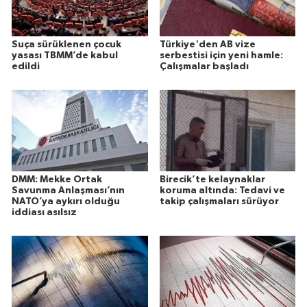
Suça sürüklenen çocuk
Türkiye'den AB vize
yasası TBMM’de kabul
serbestisi için yeni hamle:
edildi
Çalışmalar başladı
DMM: Mekke Ortak
Birecik’te kelaynaklar
Savunma Anlaşması’nın
koruma altında: Tedavi ve
NATO’ya aykırı olduğu
takip çalışmaları sürüyor
iddiası asılsız