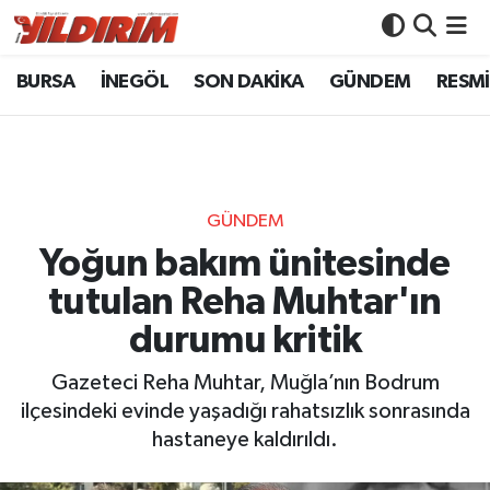
BURSA
İNEGÖL
SON DAKİKA
GÜNDEM
RESMİ
BURSA
Bursa Nöbetçi Eczaneler
İNEGÖL
Bursa Hava Durumu
SON DAKİKA
Bursa Namaz Vakitleri
GÜNDEM
GÜNDEM
Bursa Trafik Yoğunluk Haritası
Yoğun bakım ünitesinde
tutulan Reha Muhtar'ın
RESMİ İLANLAR
Süper Lig Puan Durumu ve Fikstür
durumu kritik
KÖŞE YAZILARI
Tüm Manşetler
Gazeteci Reha Muhtar, Muğla’nın Bodrum
ilçesindeki evinde yaşadığı rahatsızlık sonrasında
SİYASET
Son Dakika Haberleri
hastaneye kaldırıldı.
YAŞAM
Haber Arşivi