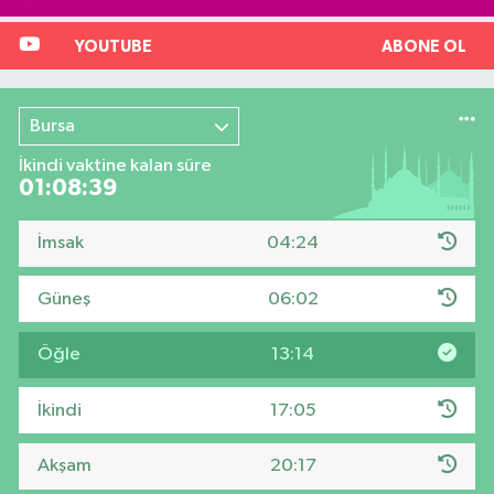
YOUTUBE
ABONE OL
Bursa
İkindi vaktine kalan süre
01:08:38
İmsak
04:24
Güneş
06:02
Öğle
13:14
İkindi
17:05
Akşam
20:17