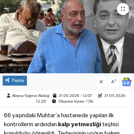
SPOR
Paylaş
-
+
A
A
Aleyna Yağmur Akdağ
31.05.2026 - 12:07
31.05.2026 -
12:20
Okunma Süresi: 1 Dk
66 yaşındaki Muhtar’a hastanede yapılan ilk
kontrollerin ardından
kalp yetmezliği
teşhisi
konulduğu öğrenildi. Tedavisinin yoğun bakım