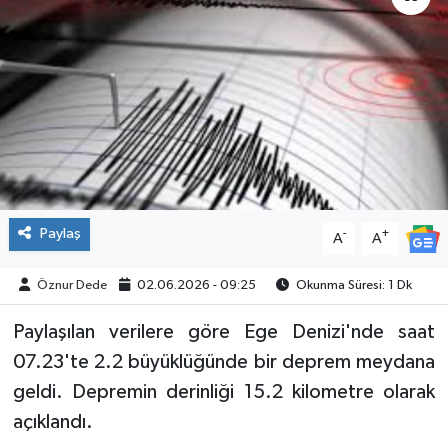
SPOR
Paylaş
-
+
A
A
Öznur Dede
02.06.2026 - 09:25
Okunma Süresi: 1 Dk
Paylaşılan verilere göre Ege Denizi'nde saat
07.23'te 2.2 büyüklüğünde bir deprem meydana
geldi. Depremin derinliği 15.2 kilometre olarak
açıklandı.