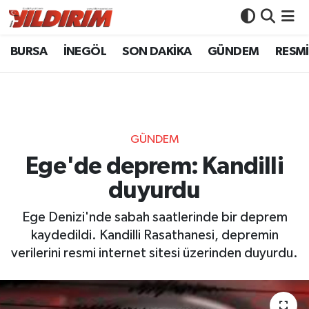
BURSA
İNEGÖL
SON DAKİKA
GÜNDEM
RESMİ
BURSA
Bursa Nöbetçi Eczaneler
İNEGÖL
Bursa Hava Durumu
SON DAKİKA
Bursa Namaz Vakitleri
GÜNDEM
GÜNDEM
Bursa Trafik Yoğunluk Haritası
Ege'de deprem: Kandilli
duyurdu
RESMİ İLANLAR
Süper Lig Puan Durumu ve Fikstür
Ege Denizi'nde sabah saatlerinde bir deprem
KÖŞE YAZILARI
Tüm Manşetler
kaydedildi. Kandilli Rasathanesi, depremin
verilerini resmi internet sitesi üzerinden duyurdu.
SİYASET
Son Dakika Haberleri
YAŞAM
Haber Arşivi