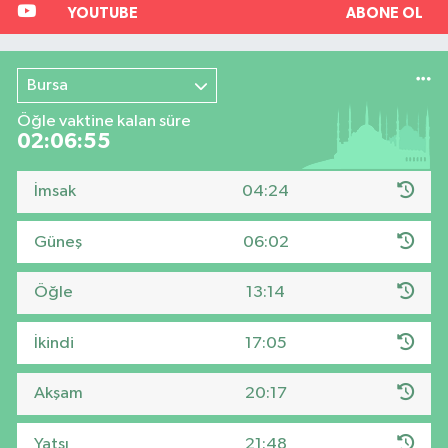
YOUTUBE
ABONE OL
Bursa
Öğle vaktine kalan süre
02:06:54
İmsak
04:24
Güneş
06:02
Öğle
13:14
İkindi
17:05
Akşam
20:17
Yatsı
21:48