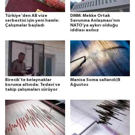
Türkiye'den AB vize
DMM: Mekke Ortak
serbestisi için yeni hamle:
Savunma Anlaşması’nın
Çalışmalar başladı
NATO’ya aykırı olduğu
iddiası asılsız
Birecik’te kelaynaklar
Manisa Soma sallandı|8
koruma altında: Tedavi ve
Ağustos
takip çalışmaları sürüyor