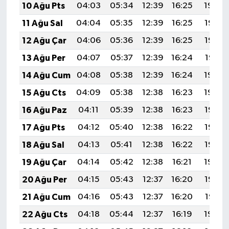
10 Ağu Pts
04:03
05:34
12:39
16:25
19:34
11 Ağu Sal
04:04
05:35
12:39
16:25
19:33
12 Ağu Çar
04:06
05:36
12:39
16:25
19:32
13 Ağu Per
04:07
05:37
12:39
16:24
19:31
14 Ağu Cum
04:08
05:38
12:39
16:24
19:30
15 Ağu Cts
04:09
05:38
12:38
16:23
19:29
16 Ağu Paz
04:11
05:39
12:38
16:23
19:27
17 Ağu Pts
04:12
05:40
12:38
16:22
19:26
18 Ağu Sal
04:13
05:41
12:38
16:22
19:25
19 Ağu Çar
04:14
05:42
12:38
16:21
19:24
20 Ağu Per
04:15
05:43
12:37
16:20
19:22
21 Ağu Cum
04:16
05:43
12:37
16:20
19:21
22 Ağu Cts
04:18
05:44
12:37
16:19
19:20