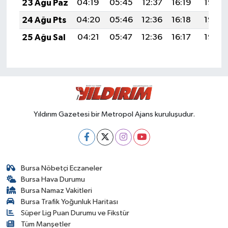
23 Ağu Paz
04:19
05:45
12:37
16:19
19:18
24 Ağu Pts
04:20
05:46
12:36
16:18
19:17
25 Ağu Sal
04:21
05:47
12:36
16:17
19:16
Yıldırım Gazetesi bir Metropol Ajans kuruluşudur.
Bursa Nöbetçi Eczaneler
Bursa Hava Durumu
Bursa Namaz Vakitleri
Bursa Trafik Yoğunluk Haritası
Süper Lig Puan Durumu ve Fikstür
Tüm Manşetler