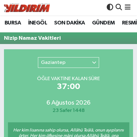
BURSA
İNEGÖL
SON DAKİKA
GÜNDEM
RESMİ
BURSA
Bursa Nöbetçi Eczaneler
Nizip Namaz Vakitleri
İNEGÖL
Bursa Hava Durumu
SON DAKİKA
Bursa Namaz Vakitleri
Gaziantep
GÜNDEM
Bursa Trafik Yoğunluk Haritası
ÖĞLE VAKTİNE KALAN SÜRE
37:00
RESMİ İLANLAR
Süper Lig Puan Durumu ve Fikstür
KÖŞE YAZILARI
Tüm Manşetler
6 Ağustos 2026
23 Safer 1448
SİYASET
Son Dakika Haberleri
Her kim lisanına sahip olursa, Allâhü Teâlâ, onun ayıplarını
YAŞAM
Haber Arşivi
örter. Her kim öfkesine mâni olursa Allâhü Teâlâ, ona