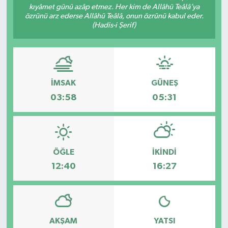
kıyâmet günü azâp etmez. Her kim de Allâhü Teâlâ’ya
özrünü arz ederse Allâhü Teâlâ, onun özrünü kabul eder.
SPOR
(Hadis-i Şerif)
İMSAK
GÜNEŞ
03:58
05:31
ÖĞLE
İKINDI
12:40
16:27
AKŞAM
YATSI