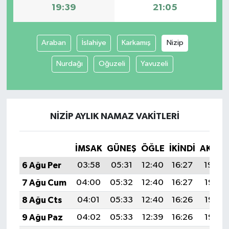
19:39
21:05
Araban
İslahiye
Karkamış
Nizip
Nurdağı
Oğuzeli
Yavuzeli
NIZIP AYLIK NAMAZ VAKITLERI
İMSAK
GÜNEŞ
ÖĞLE
İKINDI
AKŞA
6 Ağu Per
03:58
05:31
12:40
16:27
19:39
7 Ağu Cum
04:00
05:32
12:40
16:27
19:38
8 Ağu Cts
04:01
05:33
12:40
16:26
19:37
9 Ağu Paz
04:02
05:33
12:39
16:26
19:36