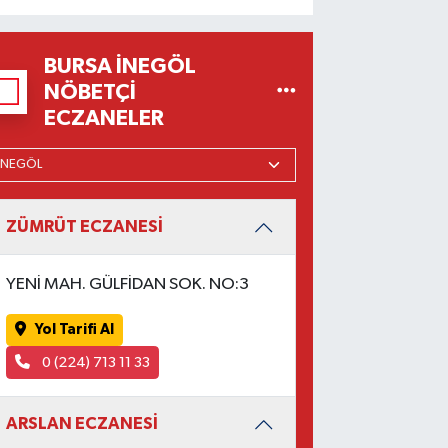
BURSA İNEGÖL
NÖBETÇI
ECZANELER
ZÜMRÜT ECZANESİ
YENİ MAH. GÜLFİDAN SOK. NO:3
Yol Tarifi Al
0 (224) 713 11 33
ARSLAN ECZANESİ