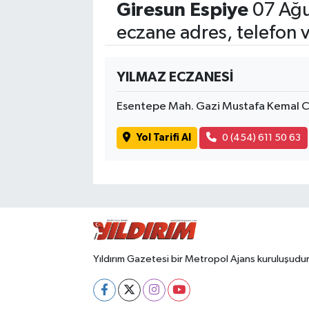
Giresun Espiye
07 Ağu
eczane adres, telefon 
YILMAZ ECZANESİ
Esentepe Mah. Gazi Mustafa Kemal C
Yol Tarifi Al
0 (454) 611 50 63
Yıldırım Gazetesi bir Metropol Ajans kuruluşudur