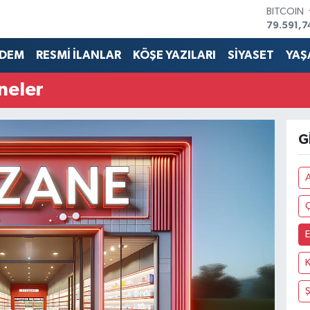
BITCOIN
79.591,7
DOLAR
45,4362
DEM
RESMİ İLANLAR
KÖŞE YAZILARI
SİYASET
YAŞ
EURO
53,3869
neler
STERLİN
61,6038
G.ALTIN
6862,0
G
BİST100
14.598,
A
E
Ş