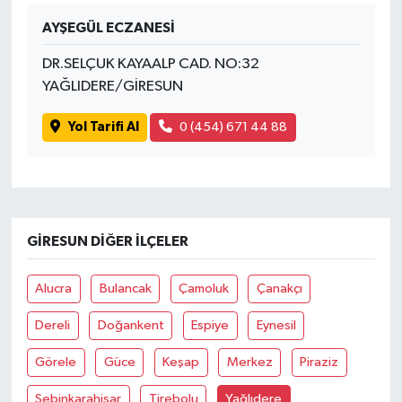
AYŞEGÜL ECZANESİ
DR.SELÇUK KAYAALP CAD. NO:32
YAĞLIDERE/GİRESUN
Yol Tarifi Al
0 (454) 671 44 88
GIRESUN DIĞER İLÇELER
Alucra
Bulancak
Çamoluk
Çanakçı
Dereli
Doğankent
Espiye
Eynesil
Görele
Güce
Keşap
Merkez
Piraziz
Şebinkarahisar
Tirebolu
Yağlıdere