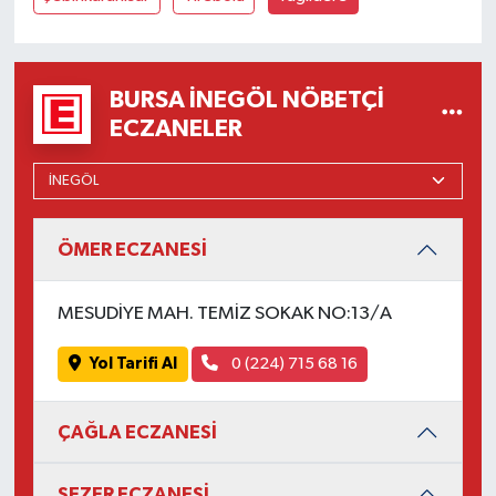
BURSA İNEGÖL NÖBETÇI
ECZANELER
ÖMER ECZANESİ
MESUDİYE MAH. TEMİZ SOKAK NO:13/A
Yol Tarifi Al
0 (224) 715 68 16
ÇAĞLA ECZANESİ
SEZER ECZANESİ