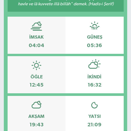
havle ve lâ kuvvete illâ billâh" demek. (Hadis-i Şerif)
SPOR
İMSAK
GÜNEŞ
04:04
05:36
ÖĞLE
İKINDI
12:45
16:32
AKŞAM
YATSI
19:43
21:09