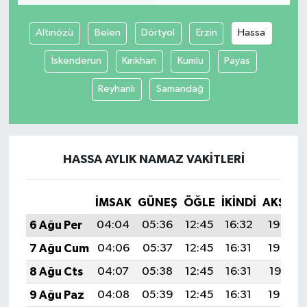
Altınözü
Belen
Dörtyol
Erzin
Hassa
İskenderun
Kırıkhan
Kumlu
Payas
Reyhanlı
Samandağ
HASSA AYLIK NAMAZ VAKITLERI
İMSAK
GÜNEŞ
ÖĞLE
İKINDI
AKŞAM
6 Ağu Per
04:04
05:36
12:45
16:32
19:43
7 Ağu Cum
04:06
05:37
12:45
16:31
19:42
8 Ağu Cts
04:07
05:38
12:45
16:31
19:41
9 Ağu Paz
04:08
05:39
12:45
16:31
19:40