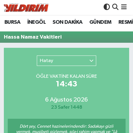
BURSA
İNEGÖL
SON DAKİKA
GÜNDEM
RESMİ
BURSA
Bursa Nöbetçi Eczaneler
Hassa Namaz Vakitleri
İNEGÖL
Bursa Hava Durumu
SON DAKİKA
Bursa Namaz Vakitleri
Hatay
GÜNDEM
Bursa Trafik Yoğunluk Haritası
ÖĞLE VAKTİNE KALAN SÜRE
14:43
RESMİ İLANLAR
Süper Lig Puan Durumu ve Fikstür
KÖŞE YAZILARI
Tüm Manşetler
6 Ağustos 2026
23 Safer 1448
SİYASET
Son Dakika Haberleri
Dört şey, Cennet hazinelerindendir: Sadakayı gizli
YAŞAM
Haber Arşivi
vermek, musibeti gizlemek, sıla-i rahim yapmak ve "Lâ