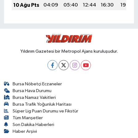
10 Ağu Pts
04:09
05:40
12:44
16:30
19:39
Yıldırım Gazetesi bir Metropol Ajans kuruluşudur.
Bursa Nöbetçi Eczaneler
Bursa Hava Durumu
Bursa Namaz Vakitleri
Bursa Trafik Yoğunluk Haritası
Süper Lig Puan Durumu ve Fikstür
Tüm Manşetler
Son Dakika Haberleri
Haber Arşivi