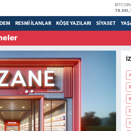
BITCOI
79.591,
DOLAR
45,436
DEM
RESMİ İLANLAR
KÖŞE YAZILARI
SİYASET
YAŞ
EURO
53,386
neler
STERLİN
61,603
G.ALTIN
6862,0
İ
BİST10
14.598
A
B
D