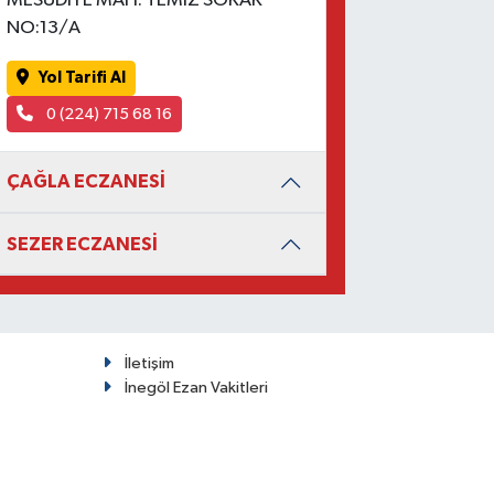
MESUDİYE MAH. TEMİZ SOKAK
NO:13/A
Yol Tarifi Al
0 (224) 715 68 16
ÇAĞLA ECZANESİ
SEZER ECZANESİ
İletişim
İnegöl Ezan Vakitleri