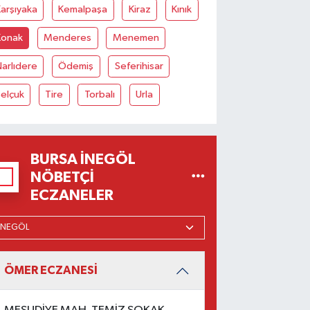
arşıyaka
Kemalpaşa
Kiraz
Kınık
Konak
Menderes
Menemen
arlıdere
Ödemiş
Seferihisar
elçuk
Tire
Torbalı
Urla
BURSA İNEGÖL
NÖBETÇI
ECZANELER
ÖMER ECZANESİ