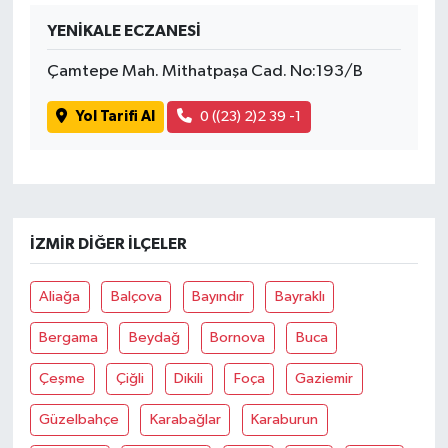
YENİKALE ECZANESİ
Çamtepe Mah. Mithatpaşa Cad. No:193/B
Yol Tarifi Al
0 ((23) 2)2 39 -1
İZMIR DIĞER İLÇELER
Aliağa
Balçova
Bayındır
Bayraklı
Bergama
Beydağ
Bornova
Buca
Çeşme
Çiğli
Dikili
Foça
Gaziemir
Güzelbahçe
Karabağlar
Karaburun