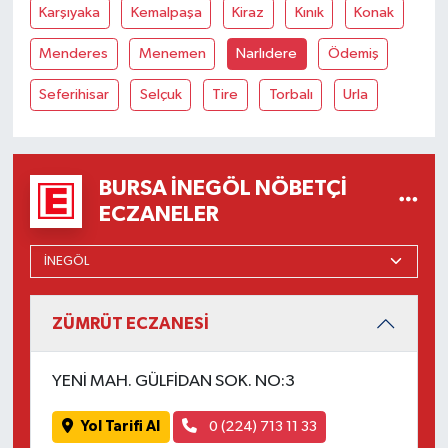
Karşıyaka
Kemalpaşa
Kiraz
Kınık
Konak
Menderes
Menemen
Narlıdere
Ödemiş
Seferihisar
Selçuk
Tire
Torbalı
Urla
BURSA İNEGÖL NÖBETÇI
ECZANELER
ZÜMRÜT ECZANESİ
YENİ MAH. GÜLFİDAN SOK. NO:3
Yol Tarifi Al
0 (224) 713 11 33