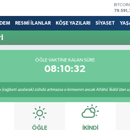
BITCOI
79.591,
DOLAR
45,436
DEM
RESMİ İLANLAR
KÖŞE YAZILARI
SİYASET
YAŞ
EURO
53,386
i
STERLİN
61,603
G.ALTIN
6862,0
ÖĞLE VAKTİNE KALAN SÜRE
BİST10
08:10:32
14.598
ı (rağbeti azalarak) zühdü artmazsa o kimsenin ancak Allâhü Teâlâ’dan uzak
ÖĞLE
İKINDI