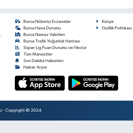
Bursa Nöbetçi Eczaneler
Künye
Bursa Hava Durumu
Gizlilik Politikası
Bursa Namaz Vakitleri
.
Bursa Trafik Yoğunluk Haritası
Süper Lig Puan Durumu ve Fikstür
Tüm Manşetler
Son Dakika Haberleri
Haber Arşivi
esi - Copyright © 2024