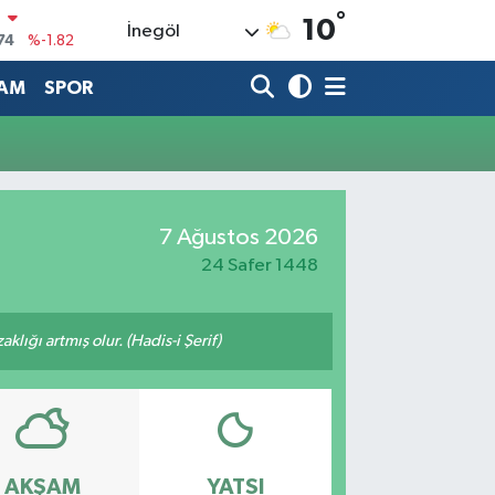
°
N
10
İnegöl
74
%-1.82
20
%0.02
AM
SPOR
90
%0.19
80
%0.18
9000
%0.19
7 Ağustos 2026
0
,00
%0
24 Safer 1448
lığı artmış olur. (Hadis-i Şerif)
AKŞAM
YATSI