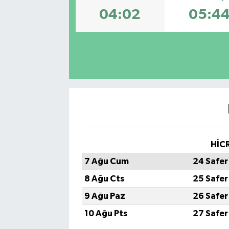
04:02
05:4
SPOR
HİCR
7 Ağu Cum
24 Safer
8 Ağu Cts
25 Safer
9 Ağu Paz
26 Safer
10 Ağu Pts
27 Safer