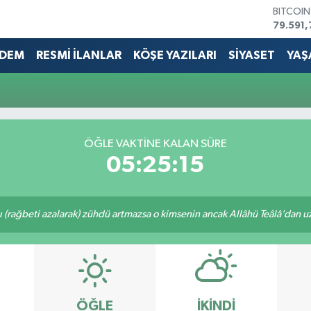
BITCOI
79.591,
DOLAR
45,436
DEM
RESMİ İLANLAR
KÖŞE YAZILARI
SİYASET
YAŞ
EURO
53,386
STERLİN
61,603
G.ALTIN
6862,0
ÖĞLE VAKTİNE KALAN SÜRE
BİST10
05:25:15
14.598
ı (rağbeti azalarak) zühdü artmazsa o kimsenin ancak Allâhü Teâlâ’dan uzak
ÖĞLE
İKINDI