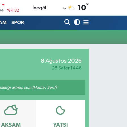
°
N
10
İnegöl
74
%-1.82
20
%0.02
AM
SPOR
90
%0.19
80
%0.18
9000
%0.19
8 Ağustos 2026
0
,00
%0
25 Safer 1448
lığı artmış olur. (Hadis-i Şerif)
AKŞAM
YATSI