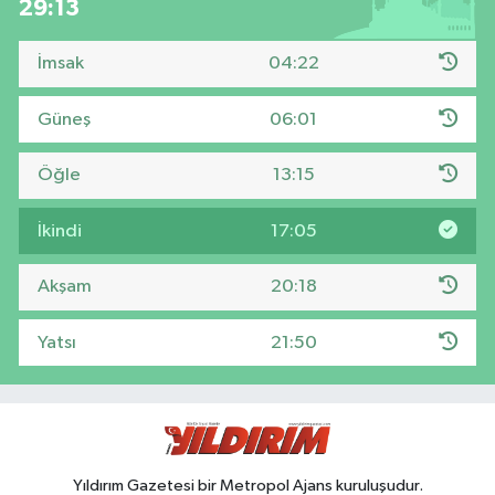
29:12
İmsak
04:22
Güneş
06:01
Öğle
13:15
İkindi
17:05
Akşam
20:18
Yatsı
21:50
Yıldırım Gazetesi bir Metropol Ajans kuruluşudur.