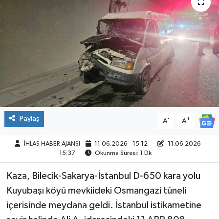
SPOR
Paylaş
-
+
A
A
İHLAS HABER AJANSI
11.06.2026 - 15:12
11.06.2026 -
15:37
Okunma Süresi: 1 Dk
Kaza, Bilecik-Sakarya-İstanbul D-650 kara yolu
Kuyubaşı köyü mevkiideki Osmangazi tüneli
içerisinde meydana geldi. İstanbul istikametine