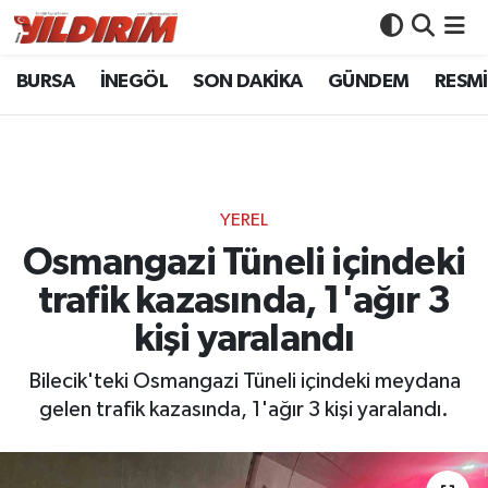
BURSA
İNEGÖL
SON DAKİKA
GÜNDEM
RESMİ
BURSA
Bursa Nöbetçi Eczaneler
İNEGÖL
Bursa Hava Durumu
SON DAKİKA
Bursa Namaz Vakitleri
YEREL
GÜNDEM
Bursa Trafik Yoğunluk Haritası
Osmangazi Tüneli içindeki
trafik kazasında, 1'ağır 3
RESMİ İLANLAR
Süper Lig Puan Durumu ve Fikstür
kişi yaralandı
KÖŞE YAZILARI
Tüm Manşetler
Bilecik'teki Osmangazi Tüneli içindeki meydana
gelen trafik kazasında, 1'ağır 3 kişi yaralandı.
SİYASET
Son Dakika Haberleri
YAŞAM
Haber Arşivi