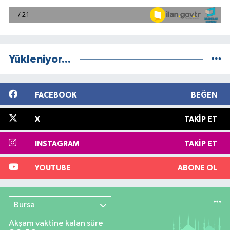
Yükleniyor...
FACEBOOK
BEĞEN
X
TAKIP ET
INSTAGRAM
TAKIP ET
YOUTUBE
ABONE OL
Bursa
Akşam vaktine kalan süre