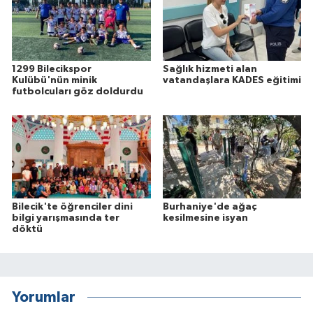
1299 Bilecikspor
Sağlık hizmeti alan
Kulübü'nün minik
vatandaşlara KADES eğitimi
futbolcuları göz doldurdu
Bilecik'te öğrenciler dini
Burhaniye'de ağaç
bilgi yarışmasında ter
kesilmesine isyan
döktü
Yorumlar