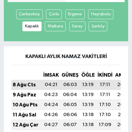
Çerkezköy
Çorlu
Ergene
Hayrabolu
Kapaklı
Malkara
Saray
Şarköy
KAPAKLI AYLIK NAMAZ VAKITLERI
İMSAK
GÜNEŞ
ÖĞLE
İKINDI
AKŞA
8 Ağu Cts
04:21
06:03
13:19
17:11
20:25
9 Ağu Paz
04:23
06:04
13:19
17:11
20:24
10 Ağu Pts
04:24
06:05
13:19
17:10
20:22
11 Ağu Sal
04:26
06:06
13:18
17:10
20:21
12 Ağu Çar
04:27
06:07
13:18
17:09
20:20