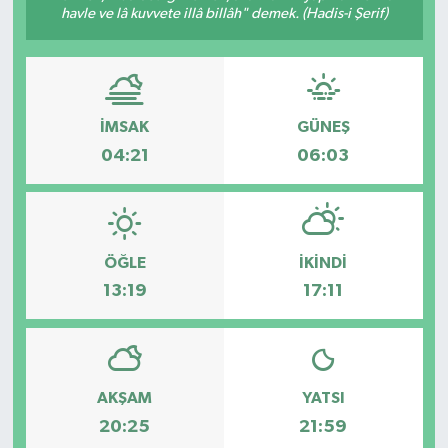
havle ve lâ kuvvete illâ billâh" demek. (Hadis-i Şerif)
SPOR
İMSAK
GÜNEŞ
04:21
06:03
ÖĞLE
İKINDI
13:19
17:11
AKŞAM
YATSI
20:25
21:59