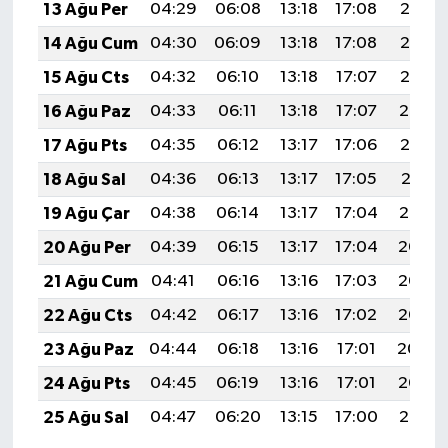
13 Ağu Per
04:29
06:08
13:18
17:08
20:18
14 Ağu Cum
04:30
06:09
13:18
17:08
20:17
15 Ağu Cts
04:32
06:10
13:18
17:07
20:15
16 Ağu Paz
04:33
06:11
13:18
17:07
20:14
17 Ağu Pts
04:35
06:12
13:17
17:06
20:13
18 Ağu Sal
04:36
06:13
13:17
17:05
20:11
19 Ağu Çar
04:38
06:14
13:17
17:04
20:10
20 Ağu Per
04:39
06:15
13:17
17:04
20:08
21 Ağu Cum
04:41
06:16
13:16
17:03
20:07
22 Ağu Cts
04:42
06:17
13:16
17:02
20:05
23 Ağu Paz
04:44
06:18
13:16
17:01
20:04
24 Ağu Pts
04:45
06:19
13:16
17:01
20:02
25 Ağu Sal
04:47
06:20
13:15
17:00
20:01