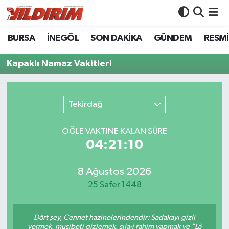
BURSA
İNEGÖL
SON DAKİKA
GÜNDEM
RESMİ
BURSA
Bursa Nöbetçi Eczaneler
Kapaklı Namaz Vakitleri
İNEGÖL
Bursa Hava Durumu
SON DAKİKA
Bursa Namaz Vakitleri
Tekirdağ
GÜNDEM
Bursa Trafik Yoğunluk Haritası
ÖĞLE VAKTİNE KALAN SÜRE
04:21:10
RESMİ İLANLAR
Süper Lig Puan Durumu ve Fikstür
KÖŞE YAZILARI
Tüm Manşetler
8 Ağustos 2026
25 Safer 1448
SİYASET
Son Dakika Haberleri
Dört şey, Cennet hazinelerindendir: Sadakayı gizli
YAŞAM
Haber Arşivi
vermek, musibeti gizlemek, sıla-i rahim yapmak ve "Lâ