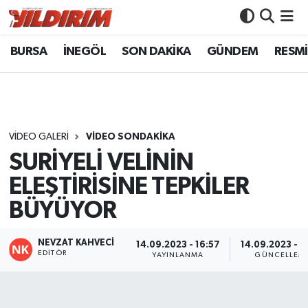
BURSA
İNEGÖL
SON DAKİKA
GÜNDEM
RESMİ
BURSA
Bursa Nöbetçi Eczaneler
İNEGÖL
Bursa Hava Durumu
SON DAKİKA
Bursa Namaz Vakitleri
VIDEO GALERI
VİDEO SONDAKİKA
SURİYELİ VELİNİN
GÜNDEM
Bursa Trafik Yoğunluk Haritası
ELEŞTİRİSİNE TEPKİLER
RESMİ İLANLAR
Süper Lig Puan Durumu ve Fikstür
BÜYÜYOR
KÖŞE YAZILARI
Tüm Manşetler
NEVZAT KAHVECİ
14.09.2023 - 16:57
14.09.2023 - 1
EDITÖR
YAYINLANMA
GÜNCELLEM
SİYASET
Son Dakika Haberleri
YAŞAM
Haber Arşivi