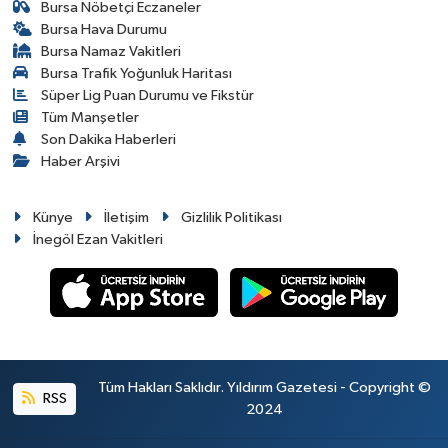
Bursa Nöbetçi Eczaneler
Bursa Hava Durumu
Bursa Namaz Vakitleri
Bursa Trafik Yoğunluk Haritası
Süper Lig Puan Durumu ve Fikstür
Tüm Manşetler
Son Dakika Haberleri
Haber Arşivi
Künye
İletişim
Gizlilik Politikası
İnegöl Ezan Vakitleri
Tüm Hakları Saklıdır. Yıldırım Gazetesi - Copyright ©
RSS
2024