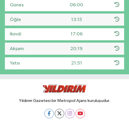
Güneş
06:00
Öğle
13:15
İkindi
17:06
Akşam
20:19
Yatsı
21:51
Yıldırım Gazetesi bir Metropol Ajans kuruluşudur.