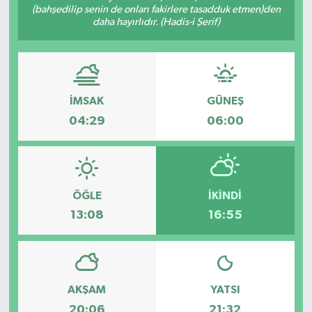
(bahşedilip senin de onları fakirlere tasadduk etmen)den
daha hayırlıdır. (Hadis-i Şerif)
SPOR
İMSAK
GÜNEŞ
04:29
06:00
ÖĞLE
İKINDI
13:08
16:55
AKŞAM
YATSI
20:06
21:32