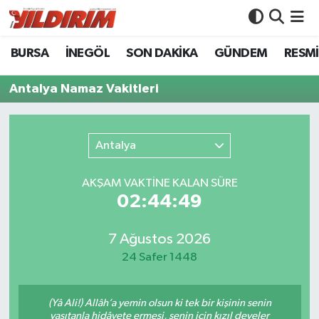
BURSA
İNEGÖL
SON DAKİKA
GÜNDEM
RESMİ
BURSA
Bursa Nöbetçi Eczaneler
Antalya Namaz Vakitleri
İNEGÖL
Bursa Hava Durumu
SON DAKİKA
Bursa Namaz Vakitleri
Antalya
GÜNDEM
Bursa Trafik Yoğunluk Haritası
AKŞAM VAKTİNE KALAN SÜRE
02:44:49
RESMİ İLANLAR
Süper Lig Puan Durumu ve Fikstür
KÖŞE YAZILARI
Tüm Manşetler
7 Ağustos 2026
24 Safer 1448
SİYASET
Son Dakika Haberleri
(Yâ Ali!) Allâh’a yemin olsun ki tek bir kişinin senin
YAŞAM
Haber Arşivi
vasıtanla hidâyete ermesi, senin için kızıl develer