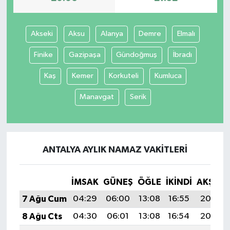
Akseki
Aksu
Alanya
Demre
Elmalı
Finike
Gazipaşa
Gündoğmuş
İbradı
Kaş
Kemer
Korkuteli
Kumluca
Manavgat
Serik
ANTALYA AYLIK NAMAZ VAKITLERI
İMSAK
GÜNEŞ
ÖĞLE
İKINDI
AKŞAM
7 Ağu Cum
04:29
06:00
13:08
16:55
20:06
8 Ağu Cts
04:30
06:01
13:08
16:54
20:05