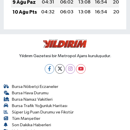
9 Ağu Paz
04:31
06:02
13:08
16:54
20:04
10 Ağu Pts
04:32
06:03
13:08
16:54
20:03
Yıldırım Gazetesi bir Metropol Ajans kuruluşudur.
Bursa Nöbetçi Eczaneler
Bursa Hava Durumu
Bursa Namaz Vakitleri
Bursa Trafik Yoğunluk Haritası
Süper Lig Puan Durumu ve Fikstür
Tüm Manşetler
Son Dakika Haberleri