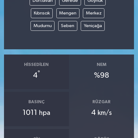
Dörtdivan
Gerede
Göynük
Kıbrıscık
Mengen
Merkez
Mudurnu
Seben
Yeniçağa
HISSEDILEN
NEM
°
4
%98
BASINÇ
RÜZGAR
1011
4
hpa
km/s