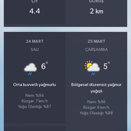
ÇIY
GÖRÜŞ
4.4
2
km
24 MART
25 MART
SALI
ÇARŞAMBA
°
°
6
5
Orta kuvvetli yağmurlu
Bölgesel düzensiz yağmur
yağışlı
Nem: %94
Rüzgar: 7 km/h
Nem: %96
Yağış Olasılığı: %87
Rüzgar: 6 km/h
Yağış Olasılığı: %88