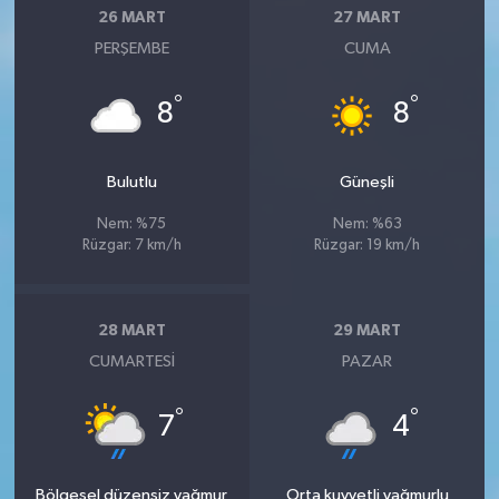
26 MART
27 MART
PERŞEMBE
CUMA
°
°
8
8
Bulutlu
Güneşli
Nem: %75
Nem: %63
Rüzgar: 7 km/h
Rüzgar: 19 km/h
28 MART
29 MART
CUMARTESI
PAZAR
°
°
7
4
Bölgesel düzensiz yağmur
Orta kuvvetli yağmurlu